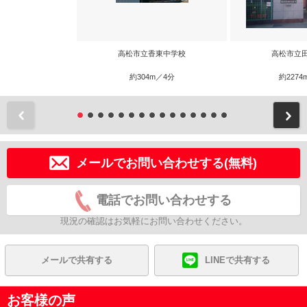
高松市立香東中学校
高松市立
約304m／4分
約2274
前
メールでお問い合わせする(無料)
電話でお問い合わせする
現況の確認はお気軽にお問い合わせください。
メールで共有する
LINEで共有する
お客様の声