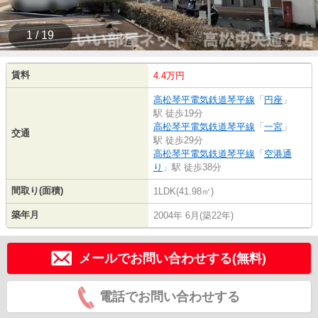
1 / 19
賃料
4.4万円
高松琴平電気鉄道琴平線
「
円座
」
駅 徒歩19分
高松琴平電気鉄道琴平線
「
一宮
」
交通
駅 徒歩29分
高松琴平電気鉄道琴平線
「
空港通
り
」駅 徒歩38分
間取り(面積)
1LDK(41.98㎡)
築年月
2004年 6月(築22年)
メールでお問い合わせする(無料)
電話でお問い合わせする