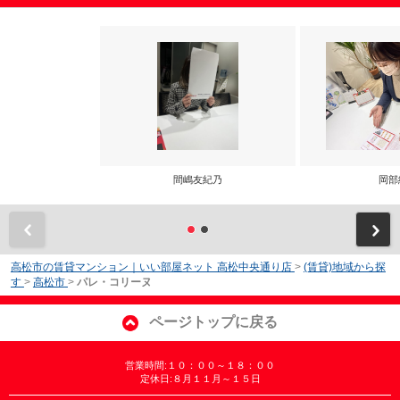
間嶋友紀乃
岡部
前
高松市の賃貸マンション｜いい部屋ネット 高松中央通り店
>
(賃貸)地域から探
す
>
高松市
>
パレ・コリーヌ
ページトップに戻る
営業時間:１０：００～１８：００
定休日:８月１１月～１５日