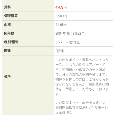
賃料
4.4万円
管理費等
3,900円
面積
41.98㎡
築年数
2004年 6月 (築22年)
種別/構造
アパート/鉄骨造
階建
2階建
こだわりポイント満載のパレ・コリ
ーヌ。こちらの物件はアパートで
す。初期費用や家賃のカード決済
で、月々の支払の手間を省けます。
備考
物件をお探しの方は、こちらからお
探しになりませんか。種類豊富に物
件をご用意して、お待ちしておりま
す。
いい部屋ネット 高松中央通り店
香川県高松市鍛冶屋町7-4 リモージ
ュ京都 101