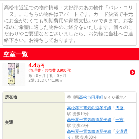
高松市近辺での物件情報：大好評のあの物件「パレ・コリ
ーヌ」。こちらの物件はアパートです。カード決済で手元
にお金がなくても初期費用や家賃支払いができます。お客
様のご希望に適した物件のご紹介をいたします。個々のこ
だわりやご要望などございましたら、お気軽に当社へご連
絡下さい。お待ちしております。
空室一覧
4.4
万
円
(管理費・共益費 3,900円)
敷：0ヶ月｜礼：0ヶ月
2階 / 1LDK / 41.98㎡
所在地
香川県
高松市
円座町
８４０番地４
高松琴平電気鉄道琴平線
「
円座
」
駅 徒歩19分
高松琴平電気鉄道琴平線
「
一宮
」
交通
駅 徒歩29分
高松琴平電気鉄道琴平線
「
空港通
り
」駅 徒歩38分