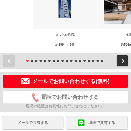
まつおか医院
極
約199m／3分
約501
前
メールでお問い合わせする(無料)
電話でお問い合わせする
現況の確認はお気軽にお問い合わせください。
メールで共有する
LINEで共有する