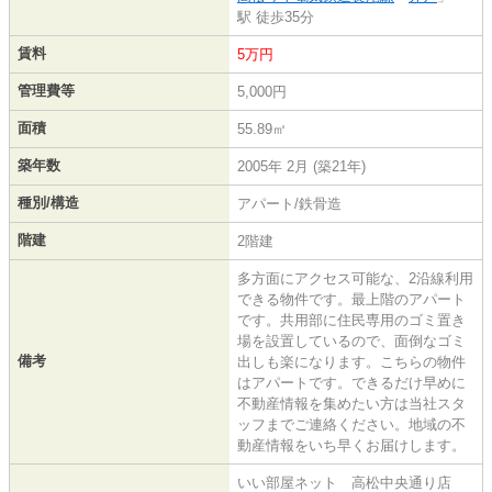
駅 徒歩35分
賃料
5万円
管理費等
5,000円
面積
55.89㎡
築年数
2005年 2月 (築21年)
種別/構造
アパート/鉄骨造
階建
2階建
多方面にアクセス可能な、2沿線利用
できる物件です。最上階のアパート
です。共用部に住民専用のゴミ置き
場を設置しているので、面倒なゴミ
備考
出しも楽になります。こちらの物件
はアパートです。できるだけ早めに
不動産情報を集めたい方は当社スタ
ッフまでご連絡ください。地域の不
動産情報をいち早くお届けします。
いい部屋ネット 高松中央通り店