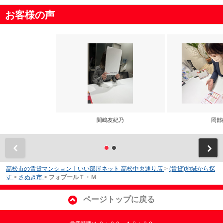
お客様の声
間嶋友紀乃
岡部
前
高松市の賃貸マンション｜いい部屋ネット 高松中央通り店
>
(賃貸)地域から探
す
>
さぬき市
>
フォブールＴ・Ｍ
ページトップに戻る