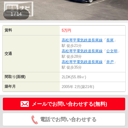
1 / 14
賃料
5万円
高松琴平電気鉄道長尾線
「
長尾
」
駅 徒歩21分
高松琴平電気鉄道長尾線
「
公文明
」
交通
駅 徒歩28分
高松琴平電気鉄道長尾線
「
井戸
」
駅 徒歩35分
間取り(面積)
2LDK(55.89㎡)
築年月
2005年 2月(築21年)
メールでお問い合わせする(無料)
電話でお問い合わせする