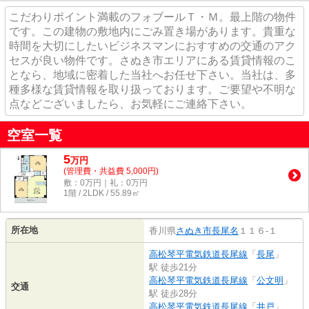
こだわりポイント満載のフォブールＴ・Ｍ。最上階の物件
です。この建物の敷地内にごみ置き場があります。貴重な
時間を大切にしたいビジネスマンにおすすめの交通のアク
セスが良い物件です。さぬき市エリアにある賃貸情報のこ
となら、地域に密着した当社へお任せ下さい。当社は、多
種多様な賃貸情報を取り扱っております。ご要望や不明な
点などございましたら、お気軽にご連絡下さい。
空室一覧
5
万
円
(管理費・共益費 5,000円)
敷：0万円｜礼：0万円
1階 / 2LDK / 55.89㎡
所在地
香川県
さぬき市
長尾名
１１６-１
高松琴平電気鉄道長尾線
「
長尾
」
駅 徒歩21分
高松琴平電気鉄道長尾線
「
公文明
」
交通
駅 徒歩28分
高松琴平電気鉄道長尾線
「
井戸
」