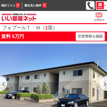
0
0
検討リスト
最近見た物件
お問合せ
フォブールＴ・Ｍ（
1
室）
賃料
5万円
空室情報を確認