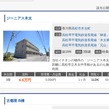
該当公開
ジーニアス木太
香川県
高松市
木太町
住所
交通
高松琴平電気鉄道長尾線
「
林道
」
高松琴平電気鉄道長尾線
「
木太
高松琴平電気鉄道長尾線
「
元山
」
築18年
3階建
軽量
築年
階数
構造
当社イチオシの物件の「ジーニアス木太
距離に高松市立木太中学校があるのも魅
利用...
所在階
賃料
管理費・共益費
敷金
礼金
間取り
6.6
万円
3階
5,000円
1ヶ月
1LDK
43
古都里 B棟