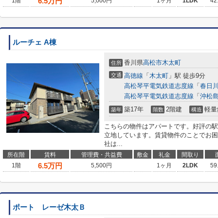
6.5
万円
1階
5,000円
1ヶ月
1LDK
42
ルーチェ A棟
香川県
高松市
木太町
住所
交通
高徳線
「
木太町
」駅 徒歩9分
高松琴平電気鉄道志度線
「
春日
高松琴平電気鉄道志度線
「
沖松
築17年
2階建
軽量
築年
階数
構造
こちらの物件はアパートです。好評の駅
立地しています。賃貸物件のことでお困
社は...
所在階
賃料
管理費・共益費
敷金
礼金
間取り
6.5
万円
1階
5,500円
1ヶ月
2LDK
59
ポート レーゼ木太Ｂ