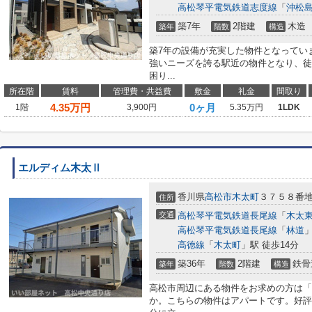
高松琴平電気鉄道志度線
「
沖松
築7年
2階建
木造
築年
階数
構造
築7年の設備が充実した物件となってい
強いニーズを誇る駅近の物件となり、徒
困り...
所在階
賃料
管理費・共益費
敷金
礼金
間取り
4.35
万円
0ヶ月
1階
3,900円
5.35万円
1LDK
エルディム木太Ⅱ
香川県
高松市
木太町
３７５８番
住所
交通
高松琴平電気鉄道長尾線
「
木太
高松琴平電気鉄道長尾線
「
林道
」
高徳線
「
木太町
」駅 徒歩14分
築36年
2階建
鉄骨
築年
階数
構造
高松市周辺にある物件をお求めの方は「
か。こちらの物件はアパートです。好評