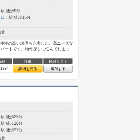
駅 徒歩9分
東口
」駅 徒歩15分
鉄骨
利便性の高い設備も充実した、高ニーズな
はアパートです。物件探しに悩んでしまっ
面積
詳細
検討リスト
.19㎡
詳細を見る
追加する
駅 徒歩23分
駅 徒歩26分
駅 徒歩27分
鉄骨