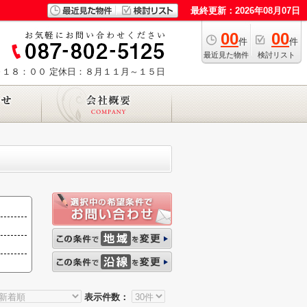
最終更新：2026年08月07日
00
00
件
件
最近見た物件
検討リスト
～１８：００
定休日：８月１１月～１５日
表示件数：