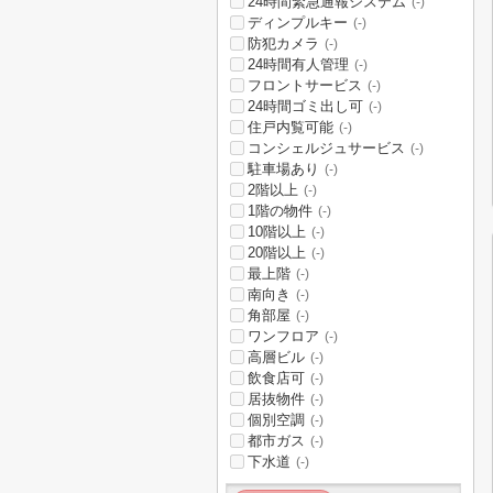
24時間緊急通報システム
(-)
ディンプルキー
(-)
防犯カメラ
(-)
24時間有人管理
(-)
フロントサービス
(-)
24時間ゴミ出し可
(-)
住戸内覧可能
(-)
コンシェルジュサービス
(-)
駐車場あり
(-)
2階以上
(-)
1階の物件
(-)
10階以上
(-)
20階以上
(-)
最上階
(-)
南向き
(-)
角部屋
(-)
ワンフロア
(-)
高層ビル
(-)
飲食店可
(-)
居抜物件
(-)
個別空調
(-)
都市ガス
(-)
下水道
(-)