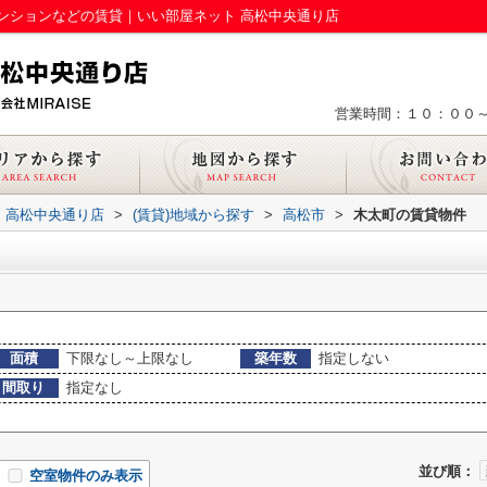
ンションなどの賃貸｜いい部屋ネット 高松中央通り店
営業時間：１０：００
 高松中央通り店
>
(賃貸)地域から探す
>
高松市
>
木太町の賃貸物件
面積
下限なし～上限なし
築年数
指定しない
間取り
指定なし
並び順：
空室物件のみ表示