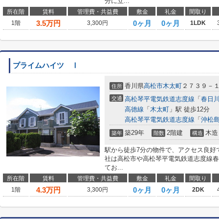
分に立...
所在階
賃料
管理費・共益費
敷金
礼金
間取り
3.5
万円
0ヶ月
0ヶ月
1階
3,300円
1LDK
プライムハイツ Ⅰ
香川県
高松市
木太町
２７３９－
住所
交通
高松琴平電気鉄道志度線
「
春日
高徳線
「
木太町
」駅 徒歩12分
高松琴平電気鉄道志度線
「
沖松
築29年
2階建
木造
築年
階数
構造
駅から徒歩7分の物件で、アクセス良好
社は高松市や高松琴平電気鉄道志度線春
てお...
所在階
賃料
管理費・共益費
敷金
礼金
間取り
4.3
万円
0ヶ月
0ヶ月
1階
3,300円
2DK