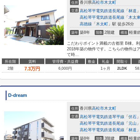
香川県
高松市
木太町
住所
交通
高松琴平電気鉄道長尾線
「
林道
」
高松琴平電気鉄道長尾線
「
木太
高徳線
「
木太町
」駅 徒歩26分
築8年
2階建
軽量
築年
階数
構造
こだわりポイント満載の古都里 B棟。
2018年築の物件です。こちらの物件
て時...
所在階
賃料
管理費・共益費
敷金
礼金
間取り
7.3
万円
2階
6,000円
1ヶ月
2LDK
58
D-dream
香川県
高松市
木太町
住所
交通
高松琴平電気鉄道琴平線
「
伏石
」
高松琴平電気鉄道長尾線
「
元山
」
高松琴平電気鉄道長尾線
「
林道
」
築8年
3階建
軽量
築年
階数
構造