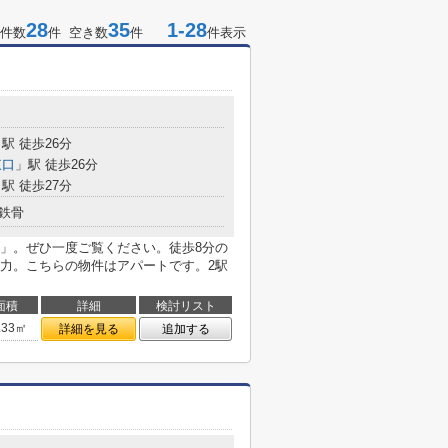
28
35
1-28
件数
件 空き数
件
件表示
駅 徒歩26分
東口
」駅 徒歩26分
駅 徒歩27分
鉄骨
」。ぜひ一度ご覧ください。徒歩8分の
力。こちらの物件はアパートです。2駅
面積
詳細
検討リスト
.33㎡
詳細を見る
追加する