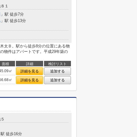
地８１
川
」駅 徒歩7分
島
」駅 徒歩13分
木太Ｂ。駅から徒歩8分の位置にある物
の物件はアパートです。平成29年築の
面積
詳細
検討リスト
45.09㎡
詳細を見る
追加する
56.68㎡
詳細を見る
追加する
地５
駅 徒歩16分