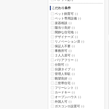
こだわり条件
ペット飼育可
(-)
ペット専用設備
(-)
楽器相談
(-)
陽当り良好
(-)
閑静な住宅地
(-)
デザイナーズ
(-)
リノベーション済
(-)
保証人不要
(-)
事務所可
(-)
２人入居可
(-)
バリアフリー
(-)
分割可
(-)
分譲タイプ
(-)
管理人常駐
(-)
眺望良好
(-)
二世帯住宅
(-)
フリーレント
(-)
カードキー
(-)
オープンハウス
(-)
外国人可
(-)
ガスコンロ設置可
(-)