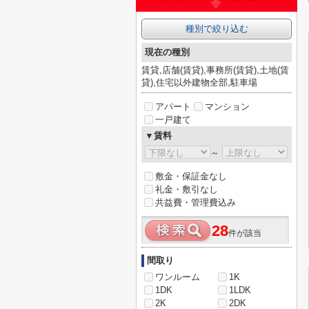
種別で絞り込む
現在の種別
賃貸,店舗(賃貸),事務所(賃貸),土地(賃
貸),住宅以外建物全部,駐車場
アパート
マンション
一戸建て
▼賃料
～
敷金・保証金なし
礼金・敷引なし
共益費・管理費込み
28
件が該当
間取り
ワンルーム
1K
1DK
1LDK
2K
2DK