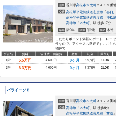
香川県
高松市
木太町
２４１９番
住所
交通
高松琴平電気鉄道志度線
「
春日
高松琴平電気鉄道志度線
「
沖松
高徳線
「
木太町
」駅 徒歩17分
築9年
2階建
木造
築年
階数
構造
こだわりポイント満載のポート レーゼ
件なので、アクセスも良好です。こちら
物件で...
所在階
賃料
管理費・共益費
敷金
礼金
間取り
5.5
万円
0ヶ月
1階
4,600円
6.5万円
1LDK
6.3
万円
0ヶ月
2階
4,600円
7.3万円
2LDK
パライーソＢ
香川県
高松市
木太町
３１７３番
住所
交通
高徳線
「
木太町
」駅 徒歩9分
高松琴平電気鉄道長尾線
「
林道
」