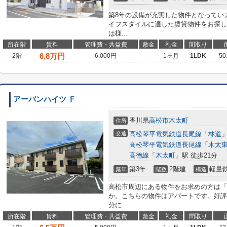
築8年の設備が充実した物件となってい
イフスタイルに適した賃貸物件をお探し
は様...
所在階
賃料
管理費・共益費
敷金
礼金
間取り
6.8
万円
2階
6,000円
1ヶ月
1LDK
50
アーバンハイツ Ｆ
香川県
高松市
木太町
住所
交通
高松琴平電気鉄道長尾線
「
林道
」
高松琴平電気鉄道長尾線
「
木太
高徳線
「
木太町
」駅 徒歩21分
築3年
2階建
軽量
築年
階数
構造
高松市周辺にある物件をお求めの方は「
か。こちらの物件はアパートです。好評
分に...
所在階
賃料
管理費・共益費
敷金
礼金
間取り