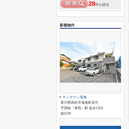
28
件が該当
新着物件
サンタウン鬼無
香川県高松市鬼無町是竹
予讃線「香西」駅 徒歩19分
築32年