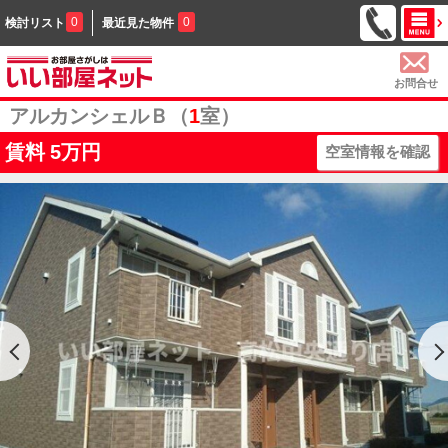
0
0
検討リスト
最近見た物件
お問合せ
アルカンシェルＢ（
1
室）
賃料
5万円
空室情報を確認