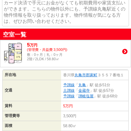
カード決済で手元にお金がなくても初期費用や家賃支払い
ができます。こちらの物件以外にも、予讃線丸亀駅近くの
物件情報を取り扱っております。物件情報が気になる方
は、ぜひお問い合わせください。
空室一覧
5
万
円
(管理費・共益費 3,500円)
敷：0ヶ月｜礼：0ヶ月
2階 / 2LDK / 58.80㎡
所在地
香川県
丸亀市
郡家町
３５５７番地１
予讃線
「
丸亀
」駅 徒歩51分
交通
土讃線
「
金蔵寺
」駅 徒歩57分
予讃線
「
讃岐塩屋
」駅 徒歩68分
賃料
5万円
管理費等
3,500円
面積
58.80㎡