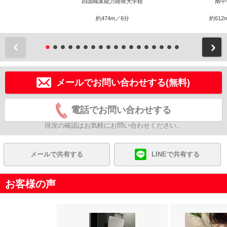
四国職業能力開発大学校
南中
約474m／6分
約612
前
メールでお問い合わせする(無料)
電話でお問い合わせする
現況の確認はお気軽にお問い合わせください。
メールで共有する
LINEで共有する
お客様の声