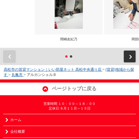
間嶋友紀乃
岡部
前
高松市の賃貸マンション｜いい部屋ネット 高松中央通り店
>
(賃貸)地域から探
す
>
丸亀市
>
アルカンシェルＢ
ページトップに戻る
営業時間:１０：００～１８：００
定休日:８月１１月～１５日
ホーム
会社概要