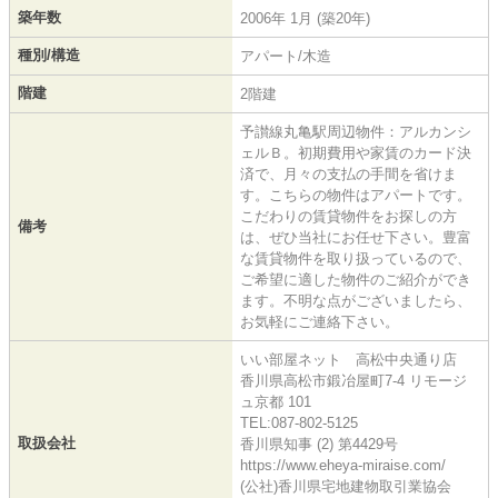
築年数
2006年 1月 (築20年)
種別/構造
アパート/木造
階建
2階建
予讃線丸亀駅周辺物件：アルカンシ
ェルＢ。初期費用や家賃のカード決
済で、月々の支払の手間を省けま
す。こちらの物件はアパートです。
こだわりの賃貸物件をお探しの方
備考
は、ぜひ当社にお任せ下さい。豊富
な賃貸物件を取り扱っているので、
ご希望に適した物件のご紹介ができ
ます。不明な点がございましたら、
お気軽にご連絡下さい。
いい部屋ネット 高松中央通り店
香川県高松市鍛冶屋町7-4 リモージ
ュ京都 101
TEL:087-802-5125
取扱会社
香川県知事 (2) 第4429号
https://www.eheya-miraise.com/
(公社)香川県宅地建物取引業協会