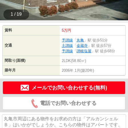
1 / 19
賃料
5万円
予讃線
「
丸亀
」駅 徒歩51分
交通
土讃線
「
金蔵寺
」駅 徒歩57分
予讃線
「
讃岐塩屋
」駅 徒歩68分
間取り(面積)
2LDK(58.80㎡)
築年月
2006年 1月(築20年)
メールでお問い合わせする(無料)
電話でお問い合わせする
丸亀市周辺にある物件をお求めの方は「アルカンシェル
Ｂ」はいかがでしょうか。こちらの物件はアパートです。