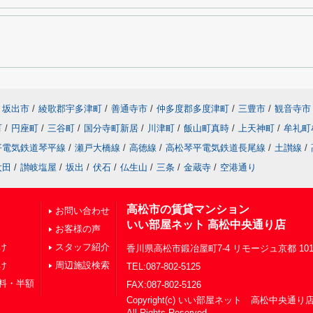
坂出市
/
綾歌郡宇多津町
/
善通寺市
/
仲多度郡多度津町
/
三豊市
/
観音寺市
町
/
円座町
/
三谷町
/
国分寺町新居
/
川津町
/
飯山町真時
/
上天神町
/
牟礼町
平電気鉄道琴平線
/
瀬戸大橋線
/
高徳線
/
高松琴平電気鉄道長尾線
/
土讃線
/
太田
/
讃岐塩屋
/
坂出
/
伏石
/
仏生山
/
三条
/
金蔵寺
/
空港通り
高松市の賃貸マンション
お問い合わせ
いい部屋ネット 高松中央通り店
お客様の声
け
スタッフ紹介
香川県高松市鍛冶屋町7-4 リモージュ京都 10
け
周辺施設検索
TEL:087-802-5125
料・半額
FAX:087-802-5126
Copyright(c) いい部屋ネット 高松中央通り
All Rights Reserved.