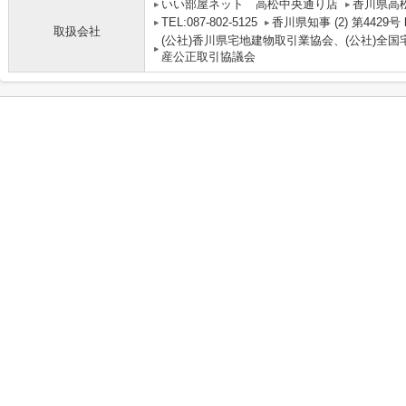
いい部屋ネット 高松中央通り店
香川県高松
TEL:087-802-5125
香川県知事 (2) 第4429号 http
取扱会社
(公社)香川県宅地建物取引業協会、(公社)全
産公正取引協議会