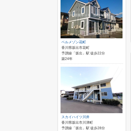
ベルメゾン花町
香川県坂出市花町
予讃線「坂出」駅 徒歩22分
築24年
スカイハイツ川井
香川県坂出市川津町
予讃線「坂出」駅 徒歩28分