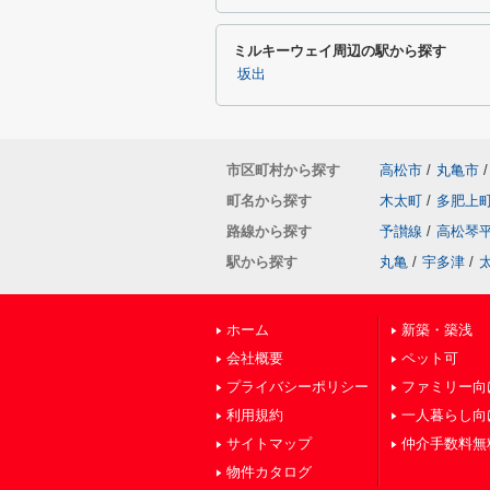
ミルキーウェイ周辺の駅から探す
坂出
市区町村から探す
高松市
/
丸亀市
/
町名から探す
木太町
/
多肥上
路線から探す
予讃線
/
高松琴
駅から探す
丸亀
/
宇多津
/
ホーム
新築・築浅
会社概要
ペット可
プライバシーポリシー
ファミリー向
利用規約
一人暮らし向
サイトマップ
仲介手数料無
物件カタログ