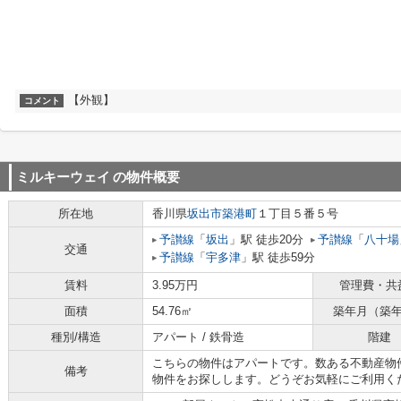
【外観】
コメント
ミルキーウェイ
の物件概要
所在地
香川県
坂出市
築港町
１丁目５番５号
予讃線
「
坂出
」駅 徒歩20分
予讃線
「
八十場
交通
予讃線
「
宇多津
」駅 徒歩59分
賃料
3.95万円
管理費・共
面積
54.76㎡
築年月（築
種別/構造
アパート / 鉄骨造
階建
こちらの物件はアパートです。数ある不動産物
備考
物件をお探しします。どうぞお気軽にご利用く