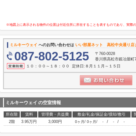
※地図上に表示される物件の位置は付近住所に所在することを表すものであり、実際
ミルキーウェイ
へのお問い合わせは
いい部屋ネット 高松中央通り店
087-802-5125
〒760-0028
香川県高松市鍛冶屋町7-
１０：００～１８：００ 定休日:８月１１月～１５日
ミルキーウェイ
の空室情報
所在階
賃料
管理費・共益費
敷金/礼金/保証金/償却/敷引
2階
3.95万円
3,000円
/
/
/
/
0ヶ月
0ヶ月
-
-
-