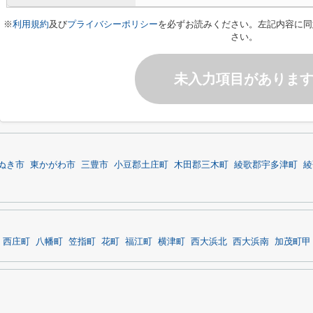
※
利用規約
及び
プライバシーポリシー
を必ずお読みください。左記内容に同
さい。
未入力項目がありま
ぬき市
東かがわ市
三豊市
小豆郡土庄町
木田郡三木町
綾歌郡宇多津町
綾
西庄町
八幡町
笠指町
花町
福江町
横津町
西大浜北
西大浜南
加茂町甲