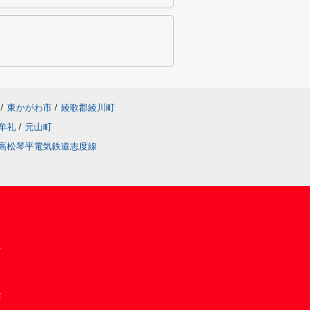
/
東かがわ市
/
綾歌郡綾川町
牟礼
/
元山町
高松琴平電気鉄道志度線
1
店