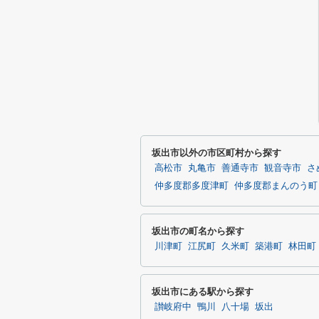
坂出市以外の市区町村から探す
高松市
丸亀市
善通寺市
観音寺市
さ
仲多度郡多度津町
仲多度郡まんのう町
坂出市の町名から探す
川津町
江尻町
久米町
築港町
林田町
坂出市にある駅から探す
讃岐府中
鴨川
八十場
坂出