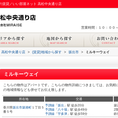
の賃貸／いい部屋ネット 高松中央通り店
営業時間：１０：００
 高松中央通り店
>
(賃貸)地域から探す
>
坂出市
>
ミルキーウェイ
ミルキーウェイ
こちらの物件はアパートです。こちらの物件詳細につきましては、お気軽
の地域情報なども併せてお伝え致します。
所在地
交通
予讃線
「
坂出
」駅 徒歩20分
築
香川県
坂出市
築港町
１丁目５
予讃線
「
八十場
」駅 徒歩49分
2
番５号
予讃線
「
宇多津
」駅 徒歩59分
鉄