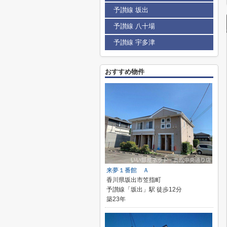
予讃線 坂出
予讃線 八十場
予讃線 宇多津
おすすめ物件
来夢１番館 Ａ
香川県坂出市笠指町
予讃線「坂出」駅 徒歩12分
築23年