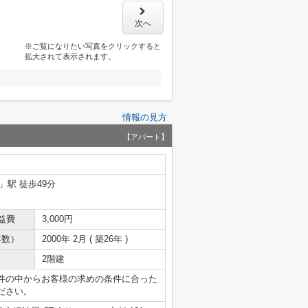
次へ
※ご覧になりたい写真をクリックすると
拡大されて表示されます。
情報の見方
【アパート】
」駅 徒歩49分
益費
3,000円
年数）
2000年 2月 ( 築26年 )
2階建
件の中からお客様の求めの条件に合った
ださい。