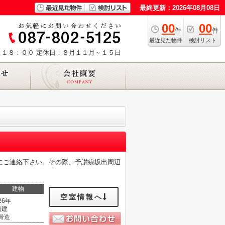
最終更新：2026年08月08日
00
00
件
件
最近見た物件
検討リスト
～１８：００
定休日：８月１１月～１５日
にご連絡下さい。その際、予讃線坂出周辺
建物
空室情報へ
26年
階建
骨造