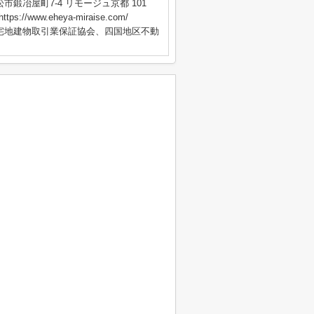
市鍛冶屋町7-4 リモージュ京都 101
s://www.eheya-miraise.com/
国宅地建物取引業保証協会、四国地区不動