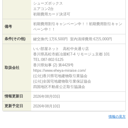
シューズボックス
エアコン2台
初期費用カード決済可
初期費用割引キャンペーン中！！初期費用割引キャン
備考
ペーン中！！
条件(その他)
鍵交換代:1万6,500円 室内清掃費用:6万5,000円
いい部屋ネット 高松中央通り店
香川県高松市鍛冶屋町7-4 リモージュ京都 101
TEL:087-802-5125
香川県知事 (2) 第4429号
取扱会社
https://www.eheya-miraise.com/
(公社)香川県宅地建物取引業協会
(公社)全国宅地建物取引業保証協会
四国地区不動産公正取引協議会
情報更新日
2026年08月03日
更新予定日
2026年08月10日
情報の見方