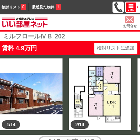
0
1
検討リスト
最近見た物件
お問合せ
ミルフロールⅣＢ 202
賃料
4.9
万円
検討リストに追加
1/14
2/14