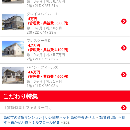
敷：0ヶ月｜礼：6.7万円
2階 / 2LDK / 57.21㎡
グレイスハイム Ⅰ
4
万
円
(管理費・共益費 3,500円)
敷：0ヶ月｜礼：0ヶ月
2階 / 2DK / 47.23㎡
フレスクーラＤ
4.7
万
円
(管理費・共益費 4,100円)
敷：0ヶ月｜礼：5.7万円
2階 / 2LDK / 57.32㎡
パイン・フィールズ
4.6
万
円
(管理費・共益費 4,600円)
敷：0ヶ月｜礼：1ヶ月
1階 / 1LDK / 50.03㎡
こだわり特集
【賃貸特集】ファミリー向け
高松市の賃貸マンション｜いい部屋ネット 高松中央通り店
>
(賃貸)地域から探
す
>
東かがわ市
>
ミルフロールⅣＢ
>
202