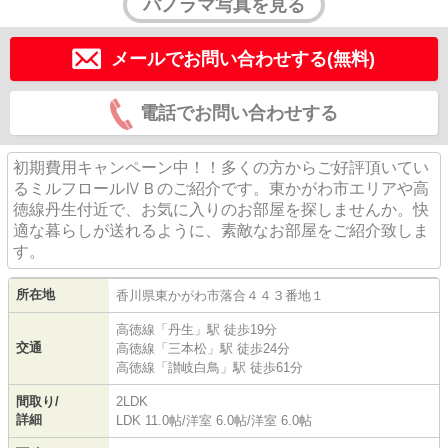
パノラマ写真を見る
メールでお問い合わせする(無料)
電話でお問い合わせする
初期費用キャンペーン中！！多くの方からご好評頂いてい
るミルフロールⅣＢのご紹介です。東かがわ市エリアや高
徳線丹生付近で、お気に入りのお部屋を探しませんか。快
適な暮らしが送れるように、素敵なお部屋をご紹介致しま
す。
所在地
香川県
東かがわ市
落合
４４３番地１
高徳線
「
丹生
」駅 徒歩19分
交通
高徳線
「
三本松
」駅 徒歩24分
高徳線
「
讃岐白鳥
」駅 徒歩61分
間取り/
2LDK
詳細
LDK 11.0帖
/
洋室 6.0帖
/
洋室 6.0帖