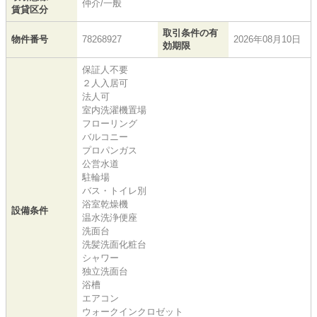
仲介/一般
賃貸区分
取引条件の有
物件番号
78268927
2026年08月10日
効期限
保証人不要
２人入居可
法人可
室内洗濯機置場
フローリング
バルコニー
プロパンガス
公営水道
駐輪場
バス・トイレ別
浴室乾燥機
設備条件
温水洗浄便座
洗面台
洗髪洗面化粧台
シャワー
独立洗面台
浴槽
エアコン
ウォークインクロゼット