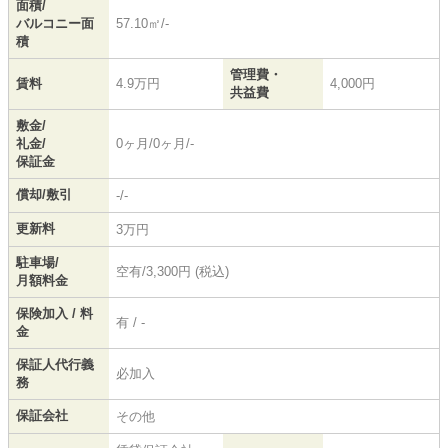
面積/
バルコニー面
57.10㎡/-
積
管理費・
賃料
4.9万円
4,000円
共益費
敷金/
礼金/
0ヶ月/0ヶ月/-
保証金
償却/敷引
-/-
更新料
3万円
駐車場/
空有/3,300円 (税込)
月額料金
保険加入 / 料
有 / -
金
保証人代行義
必加入
務
保証会社
その他