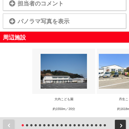
担当者のコメント
パノラマ写真を表示
周辺施設
大内こども園
丹生こ
約1550m／20分
約1618
前