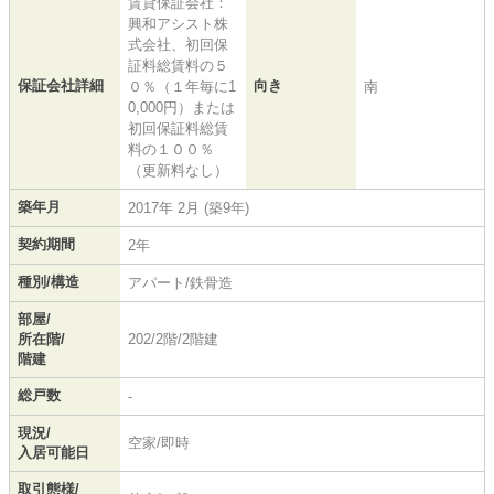
賃貸保証会社：
興和アシスト株
式会社、初回保
証料総賃料の５
保証会社詳細
向き
０％（１年毎に1
南
0,000円）または
初回保証料総賃
料の１００％
（更新料なし）
築年月
2017年 2月 (築9年)
契約期間
2年
種別/構造
アパート/鉄骨造
部屋/
所在階/
202/2階/2階建
階建
総戸数
-
現況/
空家/即時
入居可能日
取引態様/