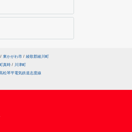
/
東かがわ市
/
綾歌郡綾川町
町真時
/
川津町
高松琴平電気鉄道志度線
1