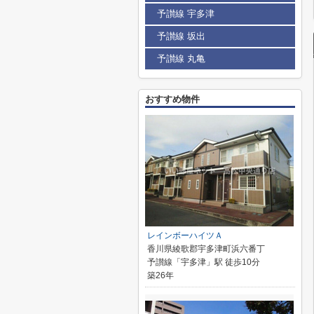
予讃線 宇多津
予讃線 坂出
予讃線 丸亀
おすすめ物件
レインボーハイツＡ
香川県綾歌郡宇多津町浜六番丁
予讃線「宇多津」駅 徒歩10分
築26年