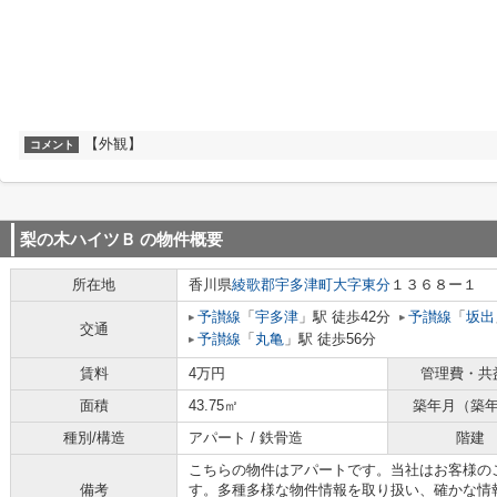
【外観】
コメント
梨の木ハイツＢ
の物件概要
所在地
香川県
綾歌郡宇多津町
大字東分
１３６８ー１
予讃線
「
宇多津
」駅 徒歩42分
予讃線
「
坂出
交通
予讃線
「
丸亀
」駅 徒歩56分
賃料
4万円
管理費・共
面積
43.75㎡
築年月（築
種別/構造
アパート / 鉄骨造
階建
こちらの物件はアパートです。当社はお客様の
備考
す。多種多様な物件情報を取り扱い、確かな情