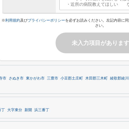
※
利用規約
及び
プライバシーポリシー
を必ずお読みください。左記内容に同
さい。
未入力項目がありま
寺市
さぬき市
東かがわ市
三豊市
小豆郡土庄町
木田郡三木町
綾歌郡綾川
番丁
大字東分
新開
浜三番丁