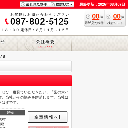
最終更新：2026年08月07日
00
00
件
件
最近見た物件
検討リスト
～１８：００
定休日：８月１１月～１５日
ツＢ
。ぜひ一度見ていただきたい、「梨の木ハ
方、当社がその悩みを解消します。当社は
るはずです。
建物
空室情報へ
30年
階建