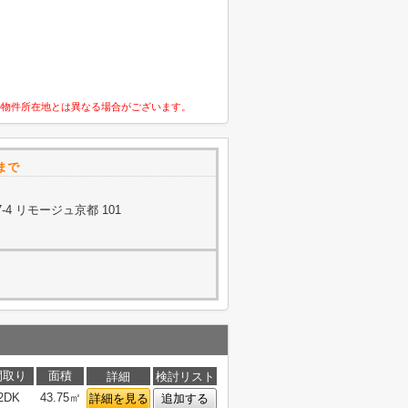
の物件所在地とは異なる場合がございます。
まで
4 リモージュ京都 101
間取り
面積
詳細
検討リスト
2DK
43.75㎡
詳細を見る
追加する