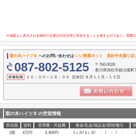
※地図上に表示される物件の位置は付近住所に所在することを表すものであり、実際
梨の木ハイツＢ
へのお問い合わせは
いい部屋ネット 高松中央通り店
087-802-5125
〒760-0028
香川県高松市鍛冶屋町7-
１０：００～１８：００ 定休日:８月１１月～１５日
梨の木ハイツＢ
の空室情報
所在階
賃料
管理費・共益費
敷金/礼金/保証金/償却/敷引
1階
4万円
4,400円
/
/
/
/
2ヶ月
0ヶ月
-
-
-