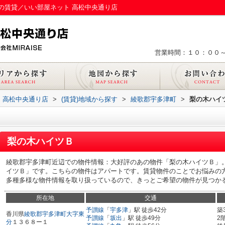
の賃貸／いい部屋ネット 高松中央通り店
営業時間：１０：００
 高松中央通り店
>
(賃貸)地域から探す
>
綾歌郡宇多津町
>
梨の木ハイ
梨の木ハイツＢ
綾歌郡宇多津町近辺での物件情報：大好評のあの物件「梨の木ハイツＢ」
イツＢ」です。こちらの物件はアパートです。賃貸物件のことでお悩みの
多種多様な物件情報を取り扱っているので、きっとご希望の物件が見つか
所在地
交通
予讃線
「
宇多津
」駅 徒歩42分
築
香川県
綾歌郡宇多津町
大字東
予讃線
「
坂出
」駅 徒歩49分
2
分
１３６８ー１