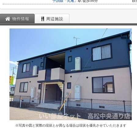
予讃線
「
丸亀
」駅 徒歩56分
鉄
物件情報
周辺施設
※写真や図と実際の現状とが異なる場合は現状を優先させていただきます