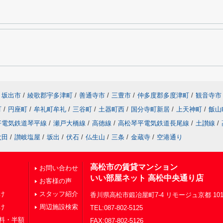
坂出市
/
綾歌郡宇多津町
/
善通寺市
/
三豊市
/
仲多度郡多度津町
/
観音寺市
町
/
円座町
/
牟礼町牟礼
/
三谷町
/
土器町西
/
国分寺町新居
/
上天神町
/
飯山
平電気鉄道琴平線
/
瀬戸大橋線
/
高徳線
/
高松琴平電気鉄道長尾線
/
土讃線
/
太田
/
讃岐塩屋
/
坂出
/
伏石
/
仏生山
/
三条
/
金蔵寺
/
空港通り
高松市の賃貸マンション
お問い合わせ
いい部屋ネット 高松中央通り店
お客様の声
け
スタッフ紹介
香川県高松市鍛冶屋町7-4 リモージュ京都 10
け
周辺施設検索
TEL:087-802-5125
料・半額
FAX:087-802-5126