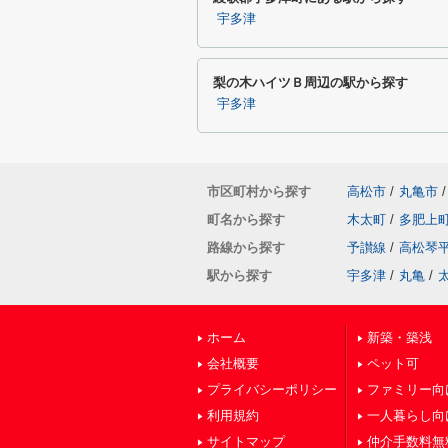
宇多津
梨の木ハイツＢ周辺の駅から探す
宇多津
市区町村から探す
高松市
/
丸亀市
/
町名から探す
木太町
/
多肥上
路線から探す
予讃線
/
高松琴
駅から探す
宇多津
/
丸亀
/
ホーム
新築・築浅
会社概要
ペット可
プライバシーポリシー
ファミリー向
利用規約
一人暮らし向
サイトマップ
仲介手数料無