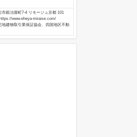
市鍛冶屋町7-4 リモージュ京都 101
s://www.eheya-miraise.com/
国宅地建物取引業保証協会、四国地区不動