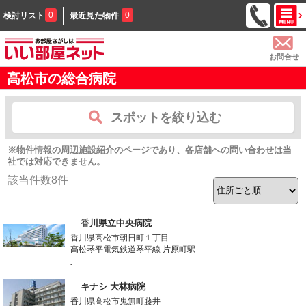
0
0
検討リスト
最近見た物件
お問合せ
高松市の総合病院
スポットを絞り込む
※物件情報の周辺施設紹介のページであり、各店舗への問い合わせは当
社では対応できません。
該当件数
8
件
香川県立中央病院
香川県高松市朝日町１丁目
高松琴平電気鉄道琴平線 片原町駅
-
キナシ 大林病院
香川県高松市鬼無町藤井