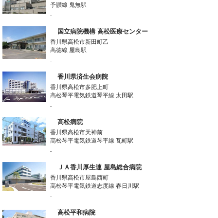
予讃線 鬼無駅
-
国立病院機構 高松医療センター
香川県高松市新田町乙
高徳線 屋島駅
-
香川県済生会病院
香川県高松市多肥上町
高松琴平電気鉄道琴平線 太田駅
-
高松病院
香川県高松市天神前
高松琴平電気鉄道琴平線 瓦町駅
-
ＪＡ香川厚生連 屋島総合病院
香川県高松市屋島西町
高松琴平電気鉄道志度線 春日川駅
-
高松平和病院