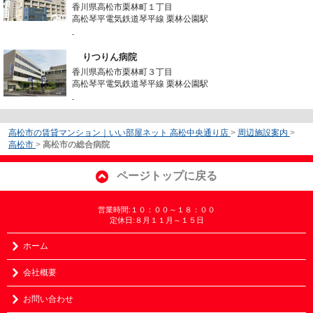
香川県高松市栗林町１丁目
高松琴平電気鉄道琴平線 栗林公園駅
-
りつりん病院
香川県高松市栗林町３丁目
高松琴平電気鉄道琴平線 栗林公園駅
-
高松市の賃貸マンション｜いい部屋ネット 高松中央通り店
>
周辺施設案内
>
高松市
>
高松市の総合病院
ページトップに戻る
営業時間:１０：００～１８：００
定休日:８月１１月～１５日
ホーム
会社概要
お問い合わせ