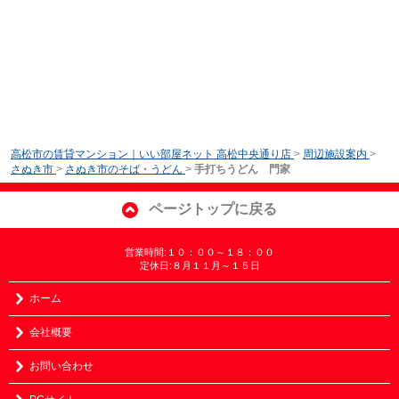
高松市の賃貸マンション｜いい部屋ネット 高松中央通り店
>
周辺施設案内
>
さぬき市
>
さぬき市のそば・うどん
>
手打ちうどん 門家
ページトップに戻る
営業時間:１０：００～１８：００
定休日:８月１１月～１５日
ホーム
会社概要
お問い合わせ