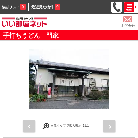
0
0
検討リスト
最近見た物件
お問合せ
手打ちうどん 門家
前
次
画像タップで拡大表示【
1
/1】