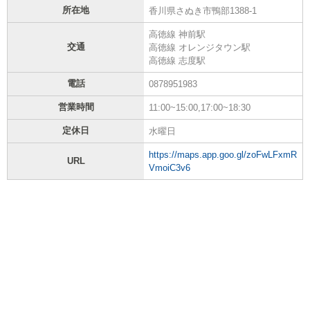
所在地
香川県さぬき市鴨部1388-1
高徳線 神前駅
交通
高徳線 オレンジタウン駅
高徳線 志度駅
電話
0878951983
営業時間
11:00~15:00,17:00~18:30
定休日
水曜日
https://maps.app.goo.gl/zoFwLFxmR
URL
VmoiC3v6