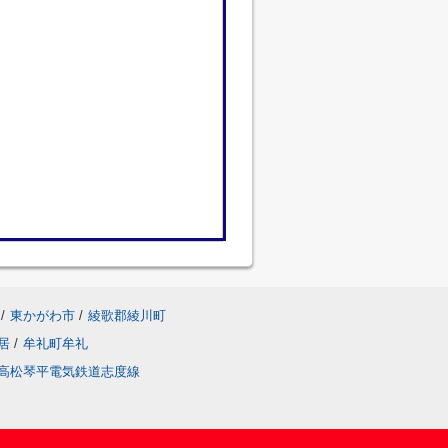
/
東かがわ市
/
綾歌郡綾川町
居
/
牟礼町牟礼
高松琴平電気鉄道志度線