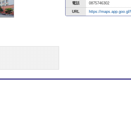
電話
0875746302
URL
https://maps.app.goo.