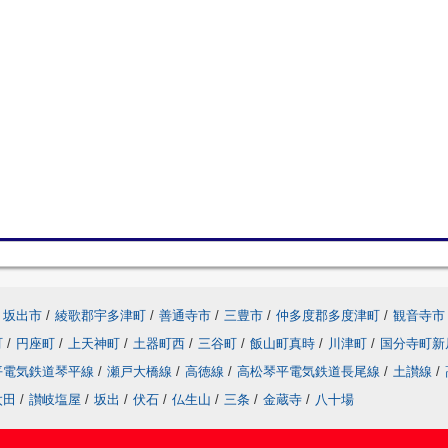
坂出市
/
綾歌郡宇多津町
/
善通寺市
/
三豊市
/
仲多度郡多度津町
/
観音寺市
町
/
円座町
/
上天神町
/
土器町西
/
三谷町
/
飯山町真時
/
川津町
/
国分寺町新
平電気鉄道琴平線
/
瀬戸大橋線
/
高徳線
/
高松琴平電気鉄道長尾線
/
土讃線
/
太田
/
讃岐塩屋
/
坂出
/
伏石
/
仏生山
/
三条
/
金蔵寺
/
八十場