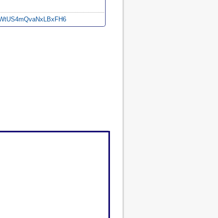
gl/WtUS4mQvaNxLBxFH6