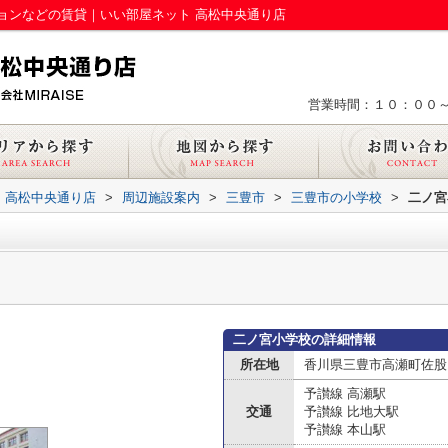
ョンなどの賃貸｜いい部屋ネット 高松中央通り店
営業時間：１０：００
 高松中央通り店
>
周辺施設案内
>
三豊市
>
三豊市の小学校
>
二ノ宮
二ノ宮小学校の詳細情報
所在地
香川県三豊市高瀬町佐股14
予讃線 高瀬駅
交通
予讃線 比地大駅
予讃線 本山駅