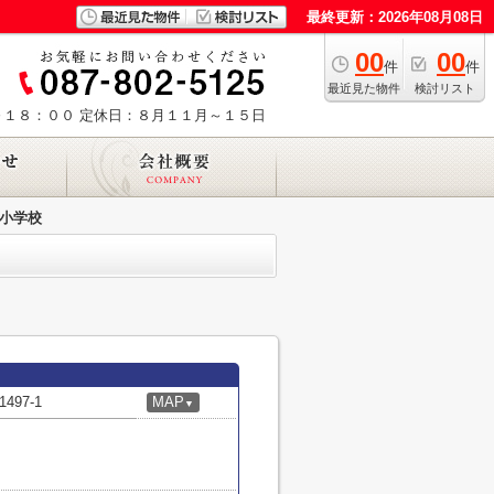
最終更新：2026年08月08日
00
00
件
件
最近見た物件
検討リスト
～１８：００
定休日：８月１１月～１５日
小学校
97-1
MAP
▼