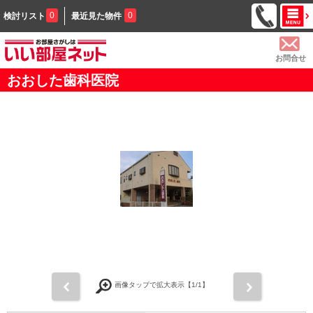
0
0
検討リスト
最近見た物件
お問合せ
おおした歯科医院
前
次
画像タップで拡大表示【
1
/1】