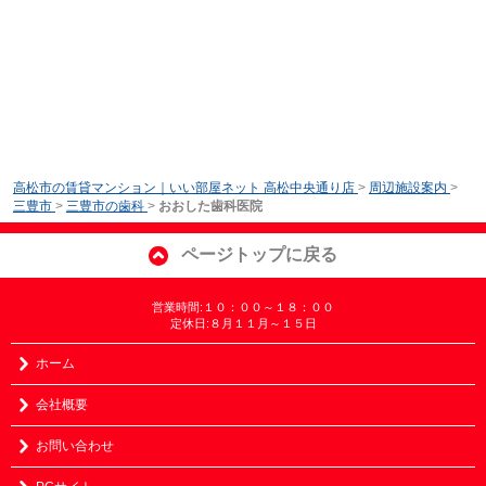
高松市の賃貸マンション｜いい部屋ネット 高松中央通り店
>
周辺施設案内
>
三豊市
>
三豊市の歯科
>
おおした歯科医院
ページトップに戻る
営業時間:１０：００～１８：００
定休日:８月１１月～１５日
ホーム
会社概要
お問い合わせ