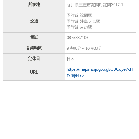
所在地
香川県三豊市詫間町詫間3912-1
予讃線 詫間駅
交通
予讃線 津島ノ宮駅
予讃線 みの駅
電話
0875837106
営業時間
9時00分～18時30分
定休日
日木
https://maps.app.goo.gl/CUGoye7kH
URL
fVhqe476