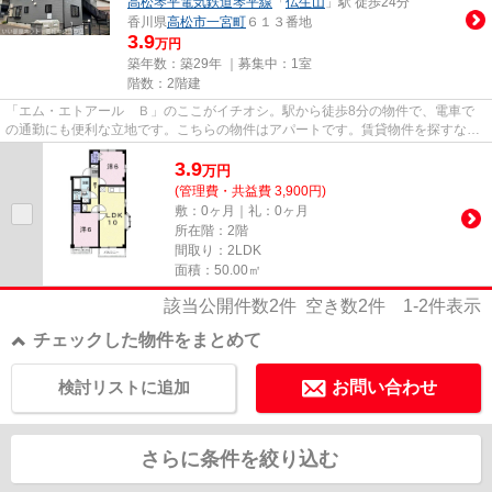
高松琴平電気鉄道琴平線
「
仏生山
」駅 徒歩24分
香川県
高松市
一宮町
６１３番地
3.9
万円
築年数：築29年 ｜募集中：
1室
階数：2階建
「エム・エトアール Ｂ」のここがイチオシ。駅から徒歩8分の物件で、電車で
の通勤にも便利な立地です。こちらの物件はアパートです。賃貸物件を探すな
ら、地域に密着した当社にお任せ...
3.9
万
円
(管理費・共益費 3,900円)
敷：0ヶ月｜礼：0ヶ月
所在階：2階
間取り：2LDK
面積：50.00㎡
該当公開件数
2
件 空き数
2
件
1-2
件表示
チェックした物件をまとめて
検討リストに追加
お問い合わせ
さらに条件を絞り込む