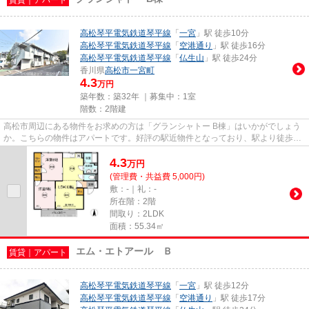
高松琴平電気鉄道琴平線
「
一宮
」駅 徒歩10分
高松琴平電気鉄道琴平線
「
空港通り
」駅 徒歩16分
高松琴平電気鉄道琴平線
「
仏生山
」駅 徒歩24分
香川県
高松市
一宮町
4.3
万円
築年数：築32年 ｜募集中：
1室
階数：2階建
高松市周辺にある物件をお求めの方は「グランシャトー B棟」はいかがでしょう
か。こちらの物件はアパートです。好評の駅近物件となっており、駅より徒歩10
分に立地しています。物件探...
4.3
万
円
(管理費・共益費 5,000円)
敷：-｜礼：-
所在階：2階
間取り：2LDK
面積：55.34㎡
エム・エトアール Ｂ
賃貸｜アパート
高松琴平電気鉄道琴平線
「
一宮
」駅 徒歩12分
高松琴平電気鉄道琴平線
「
空港通り
」駅 徒歩17分