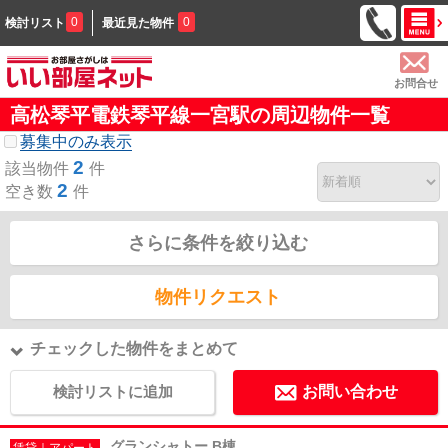
0
0
検討リスト
最近見た物件
お問合せ
高松琴平電鉄琴平線一宮駅の周辺物件一覧
募集中のみ表示
2
該当物件
件
2
空き数
件
さらに条件を絞り込む
物件リクエスト
チェックした物件をまとめて
検討リストに追加
お問い合わせ
グランシャトー B棟
賃貸｜アパート