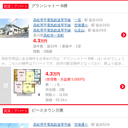
グランシャトー B棟
賃貸｜アパート
高松琴平電気鉄道琴平線
「
一宮
」駅 徒歩10分
高松琴平電気鉄道琴平線
「
空港通り
」駅 徒歩16分
高松琴平電気鉄道琴平線
「
仏生山
」駅 徒歩24分
香川県
高松市
一宮町
4.3
万円
築年数：築32年 ｜募集中：
1室
階数：2階建
高松市周辺にある物件をお求めの方は「グランシャトー B棟」はいかがでしょう
か。こちらの物件はアパートです。好評の駅近物件となっており、駅より徒歩10
分に立地しています。物件探...
4.3
万
円
(管理費・共益費 5,000円)
敷：-｜礼：-
所在階：2階
間取り：2LDK
面積：55.34㎡
ピースタウン川東
賃貸｜アパート
高松琴平電気鉄道琴平線
「
空港通り
」駅 徒歩52分