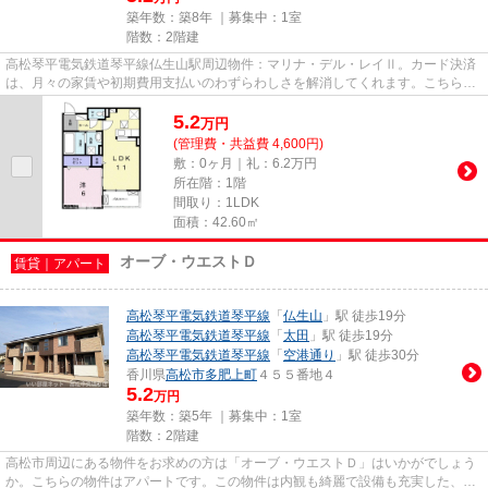
築年数：築8年 ｜募集中：
1室
階数：2階建
高松琴平電気鉄道琴平線仏生山駅周辺物件：マリナ・デル・レイⅡ。カード決済
は、月々の家賃や初期費用支払いのわずらわしさを解消してくれます。こちらの
物件はアパートです。2017年築...
5.2
万
円
(管理費・共益費 4,600円)
敷：0ヶ月｜礼：6.2万円
所在階：1階
間取り：1LDK
面積：42.60㎡
オーブ・ウエストＤ
賃貸｜アパート
高松琴平電気鉄道琴平線
「
仏生山
」駅 徒歩19分
高松琴平電気鉄道琴平線
「
太田
」駅 徒歩19分
高松琴平電気鉄道琴平線
「
空港通り
」駅 徒歩30分
香川県
高松市
多肥上町
４５５番地４
5.2
万円
築年数：築5年 ｜募集中：
1室
階数：2階建
高松市周辺にある物件をお求めの方は「オーブ・ウエストＤ」はいかがでしょう
か。こちらの物件はアパートです。この物件は内観も綺麗で設備も充実した、