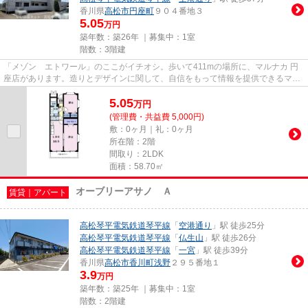
香川県
高松市
円座町
９０４番地３
5.05
万円
築年数：築26年 ｜募集中：
1室
階数：3階建
「メゾン エトワール」のここがイチオシ。歩いて411mの場所に、マルナカ 円
座店があります。造りとデザインに関して、自信をもって情報を提供できるマン
ションです。2駅利用可能な物...
5.05
万
円
(管理費・共益費 5,000円)
敷：0ヶ月｜礼：0ヶ月
所在階：2階
間取り：2LDK
面積：58.70㎡
オーブリーアサノ Ａ
賃貸｜アパート
高松琴平電気鉄道琴平線
「
空港通り
」駅 徒歩25分
高松琴平電気鉄道琴平線
「
仏生山
」駅 徒歩26分
高松琴平電気鉄道琴平線
「
一宮
」駅 徒歩39分
香川県
高松市
香川町浅野
２９５番地１
3.9
万円
築年数：築25年 ｜募集中：
1室
階数：2階建