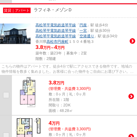
ラフィネ・メゾンＤ
賃貸｜アパート
高松琴平電気鉄道琴平線
「
円座
」駅 徒歩4分
高松琴平電気鉄道琴平線
「
一宮
」駅 徒歩30分
高松琴平電気鉄道琴平線
「
空港通り
」駅 徒歩34分
香川県
高松市
円座町
１５０４番地３
3.8
4
万円～
万円
築年数：築23年 ｜募集中：
2室
階数：2階建
こちらの物件はアパートです。徒歩4分で駅にアクセスできる物件です。地域の
物件情報を数多く集めました。お客様に合った物件をご自由にお選び下さい。お
問い合わせもお気軽にご連絡下...
3.8
万
円
(管理費・共益費 3,300円)
敷：0ヶ月｜礼：0ヶ月
所在階：1階
間取り：2DK
面積：48.28㎡
4
万
円
(管理費・共益費 3,300円)
敷：0ヶ月｜礼：0ヶ月