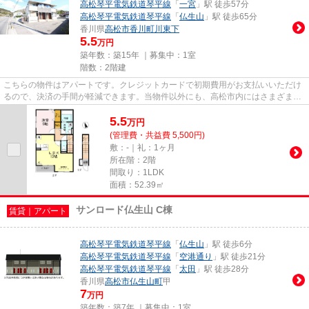
高松琴平電気鉄道琴平線
「
一宮
」駅 徒歩57分
高松琴平電気鉄道琴平線
「
仏生山
」駅 徒歩65分
香川県
高松市
香川町川東下
5.5
万円
築年数：築15年 ｜募集中：
1室
階数：2階建
こちらの物件はアパートです。クレジットカードで初期費用がお支払いいただけ
るので、決済の手間が軽減できます。当物件以外にも、高松市内にはさまざまな
物件がございます。他の物件...
5.5
万
円
(管理費・共益費 5,500円)
敷：-｜礼：1ヶ月
所在階：2階
間取り：1LDK
面積：52.39㎡
サンロード仏生山 C棟
賃貸｜アパート
高松琴平電気鉄道琴平線
「
仏生山
」駅 徒歩6分
高松琴平電気鉄道琴平線
「
空港通り
」駅 徒歩21分
高松琴平電気鉄道琴平線
「
太田
」駅 徒歩28分
香川県
高松市
仏生山町
甲
7
万円
築年数：築7年 ｜募集中：
1室