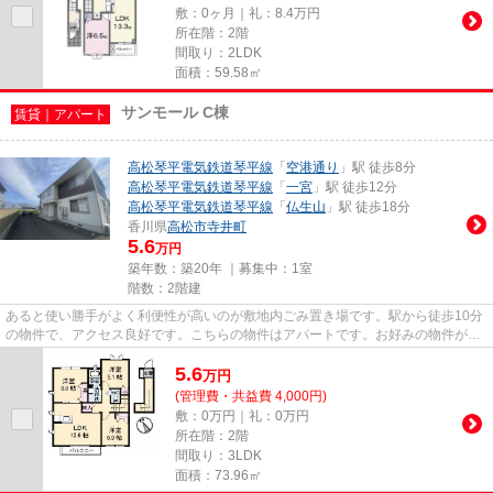
敷：0ヶ月｜礼：8.4万円
所在階：2階
間取り：2LDK
面積：59.58㎡
サンモール C棟
賃貸｜アパート
高松琴平電気鉄道琴平線
「
空港通り
」駅 徒歩8分
高松琴平電気鉄道琴平線
「
一宮
」駅 徒歩12分
高松琴平電気鉄道琴平線
「
仏生山
」駅 徒歩18分
香川県
高松市
寺井町
5.6
万円
築年数：築20年 ｜募集中：
1室
階数：2階建
あると使い勝手がよく利便性が高いのが敷地内ごみ置き場です。駅から徒歩10分
の物件で、アクセス良好です。こちらの物件はアパートです。お好みの物件がお
決まりでしたら、当社まで内...
5.6
万
円
(管理費・共益費 4,000円)
敷：0万円｜礼：0万円
所在階：2階
間取り：3LDK
面積：73.96㎡