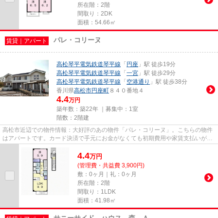
所在階：2階
間取り：2DK
面積：54.66㎡
パレ・コリーヌ
賃貸｜アパート
高松琴平電気鉄道琴平線
「
円座
」駅 徒歩19分
高松琴平電気鉄道琴平線
「
一宮
」駅 徒歩29分
高松琴平電気鉄道琴平線
「
空港通り
」駅 徒歩38分
香川県
高松市
円座町
８４０番地４
4.4
万円
築年数：築22年 ｜募集中：
1室
階数：2階建
高松市近辺での物件情報：大好評のあの物件「パレ・コリーヌ」。こちらの物件
はアパートです。カード決済で手元にお金がなくても初期費用や家賃支払いがで
きます。お客様のご希望に適...
4.4
万
円
(管理費・共益費 3,900円)
敷：0ヶ月｜礼：0ヶ月
所在階：2階
間取り：1LDK
面積：41.98㎡
サニーサイド ハウス 森 Ａ