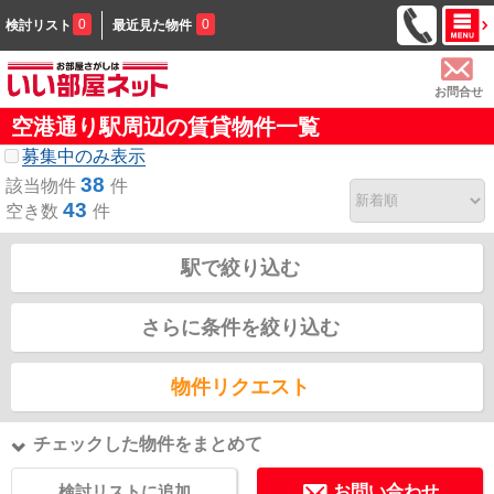
0
0
検討リスト
最近見た物件
お問合せ
空港通り駅周辺の賃貸物件一覧
募集中のみ表示
38
該当物件
件
43
空き数
件
駅で絞り込む
さらに条件を絞り込む
物件リクエスト
チェックした物件をまとめて
検討リストに追加
お問い合わせ