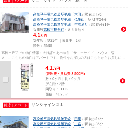
賃貸｜アパート
高松琴平電気鉄道琴平線
「
太田
」駅 徒歩19分
高松琴平電気鉄道琴平線
「
仏生山
」駅 徒歩24分
高松琴平電気鉄道琴平線
「
空港通り
」駅 徒歩31分
香川県
高松市
鹿角町
４８５番地４
4.1
万円
築年数：築21年 ｜募集中：
1室
階数：2階建
高松市近辺での物件情報：大好評のあの物件「サニーサイド ハウス 森
Ａ」。こちらの物件はアパートです。物件をお探しの方はこちらからお探しにな
りませんか。たくさんの物件を取...
4.1
万
円
(管理費・共益費 3,500円)
敷：0ヶ月｜礼：0ヶ月
所在階：2階
間取り：1LDK
面積：41.98㎡
サンシャイン２１
賃貸｜アパート
高松琴平電気鉄道琴平線
「
円座
」駅 徒歩14分
高松琴平電気鉄道琴平線
「
一宮
」駅 徒歩36分