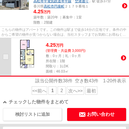
高松琴平電気鉄道琴平線
「
空港通り
」駅 徒歩37分
香川県
高松市
円座町
２１７９番地１
4.25
万円
築年数：築20年 ｜募集中：
1室
階数：2階建
こちらの物件はアパートです。この物件は駅まで徒歩14分の立地です。条件の中
からご希望の物件が見つからない場合は、当社スタッフまでお気軽にお尋ねくだ
さい。お客様のご希望の物件...
4.25
万
円
(管理費・共益費 3,000円)
敷：0ヶ月｜礼：0ヶ月
所在階：1階
間取り：1LDK
面積：46.03㎡
該当公開件数
38
件 空き数
43
件
1-20
件表示
1
2
<<前へ
次へ>>
最初
チェックした物件をまとめて
検討リストに追加
お問い合わせ