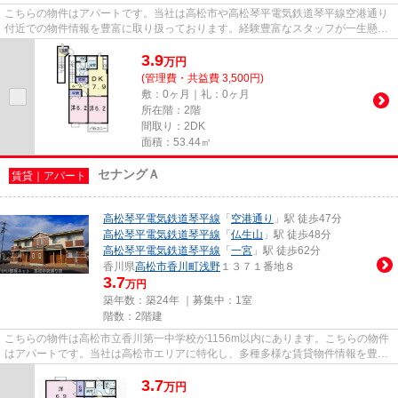
こちらの物件はアパートです。当社は高松市や高松琴平電気鉄道琴平線空港通り
付近での物件情報を豊富に取り扱っております。経験豊富なスタッフが一生懸命
サポートしますので、まずは...
3.9
万
円
(管理費・共益費 3,500円)
敷：0ヶ月｜礼：0ヶ月
所在階：2階
間取り：2DK
面積：53.44㎡
セナングＡ
賃貸｜アパート
高松琴平電気鉄道琴平線
「
空港通り
」駅 徒歩47分
高松琴平電気鉄道琴平線
「
仏生山
」駅 徒歩48分
高松琴平電気鉄道琴平線
「
一宮
」駅 徒歩62分
香川県
高松市
香川町浅野
１３７１番地８
3.7
万円
築年数：築24年 ｜募集中：
1室
階数：2階建
こちらの物件は高松市立香川第一中学校が1156m以内にあります。こちらの物件
はアパートです。当社は高松市エリアに特化し、多種多様な賃貸物件情報を豊富
に取り扱っています。物件をお...
3.7
万
円