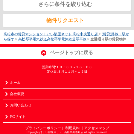
さらに条件を絞り込む
物件リクエスト
高松市の賃貸マンション｜いい部屋ネット 高松中央通り店
>
(賃貸)路線・駅か
ら探す
>
高松琴平電気鉄道高松琴平電気鉄道琴平線
>
空港通り駅の賃貸物件
ページトップに戻る
営業時間:１０：００～１８：００
定休日:８月１１月～１５日
ホーム
会社概要
お問い合わせ
PCサイト
プライバシーポリシー
利用規約
｜アクセスマップ
｜
Copyright(c) いい部屋ネット 高松中央通り店 All rights reserved.