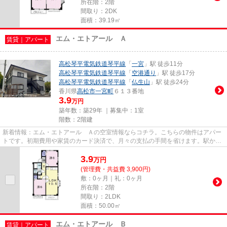
所在階：2階
間取り：2DK
面積：39.19㎡
エム・エトアール Ａ
賃貸｜アパート
高松琴平電気鉄道琴平線
「
一宮
」駅 徒歩11分
高松琴平電気鉄道琴平線
「
空港通り
」駅 徒歩17分
高松琴平電気鉄道琴平線
「
仏生山
」駅 徒歩24分
香川県
高松市
一宮町
６１３番地
3.9
万円
築年数：築29年 ｜募集中：
1室
階数：2階建
新着情報：エム・エトアール Ａの空室情報ならコチラ。こちらの物件はアパー
トです。初期費用や家賃のカード決済で、月々の支払の手間を省けます。駅から
徒歩8分の位置にある物件なの...
3.9
万
円
(管理費・共益費 3,900円)
敷：0ヶ月｜礼：0ヶ月
所在階：2階
間取り：2LDK
面積：50.00㎡
エム・エトアール Ｂ
賃貸｜アパート