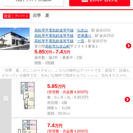
四季 夏
賃貸｜アパート
高松琴平電気鉄道琴平線
「
仏生山
」駅 徒歩15分
高松琴平電気鉄道琴平線
「
空港通り
」駅 徒歩25分
高松琴平電気鉄道琴平線
「
一宮
」駅 徒歩37分
香川県
高松市
仏生山町
甲２５４３番地１
5.85
7.4
万円～
万円
築年数：築2年 ｜募集中：
2室
階数：2階建
「四季 夏」のここがイチオシ。こちらの物件はアパートです。築浅で、設備も
そろっている物件です。きれいな物件で気持ちもフレッシュ。当社オススメの賃
貸物件が高松市に数多く立地...
5.85
万
円
(管理費・共益費 4,600円)
敷：0ヶ月｜礼：6.85万円
所在階：1階
間取り：1LDK
面積：50.01㎡
7.4
万
円
(管理費・共益費 4,600円)