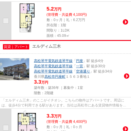
2020年築となっています。こち...
5.2
万
円
(管理費・共益費 4,100円)
敷：0ヶ月｜礼：6.2万円
所在階：1階
間取り：1LDK
面積：45.09㎡
エルディム三木
賃貸｜アパート
高松琴平電気鉄道琴平線
「
円座
」駅 徒歩4分
高松琴平電気鉄道琴平線
「
一宮
」駅 徒歩30分
高松琴平電気鉄道琴平線
「
空港通り
」駅 徒歩34分
香川県
高松市
円座町
１５６３番地１
3.3
万円
築年数：築36年 ｜募集中：
1室
階数：2階建
「エルディム三木」のここがイチオシ。こちらの物件はアパートです。周辺に
は、徒歩4分で利用できる駅があります。当社は高松市にある賃貸物件情報を豊
富に取り扱っております。こだわ...
3.3
万
円
(管理費・共益費 4,400円)
敷：0ヶ月｜礼：0ヶ月