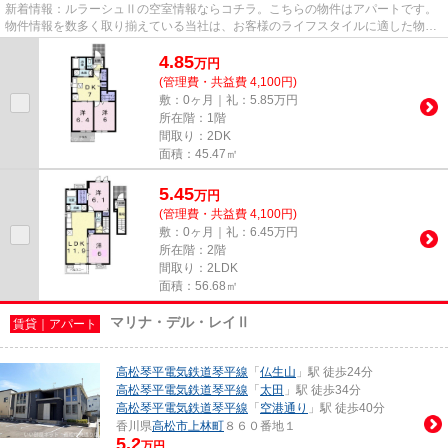
新着情報：ルラーシュⅡの空室情報ならコチラ。こちらの物件はアパートです。
物件情報を数多く取り揃えている当社は、お客様のライフスタイルに適した物件
のご紹介をさせていただきます...
4.85
万
円
(管理費・共益費 4,100円)
敷：0ヶ月｜礼：5.85万円
所在階：1階
間取り：2DK
面積：45.47㎡
5.45
万
円
(管理費・共益費 4,100円)
敷：0ヶ月｜礼：6.45万円
所在階：2階
間取り：2LDK
面積：56.68㎡
マリナ・デル・レイⅡ
賃貸｜アパート
高松琴平電気鉄道琴平線
「
仏生山
」駅 徒歩24分
高松琴平電気鉄道琴平線
「
太田
」駅 徒歩34分
高松琴平電気鉄道琴平線
「
空港通り
」駅 徒歩40分
香川県
高松市
上林町
８６０番地１
5.2
万円