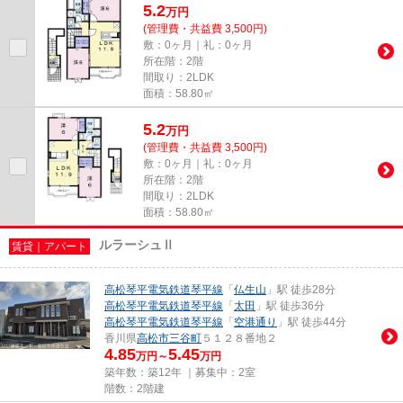
5.2
万
円
(管理費・共益費 3,500円)
敷：0ヶ月｜礼：0ヶ月
所在階：2階
間取り：2LDK
面積：58.80㎡
5.2
万
円
(管理費・共益費 3,500円)
敷：0ヶ月｜礼：0ヶ月
所在階：2階
間取り：2LDK
面積：58.80㎡
ルラーシュⅡ
賃貸｜アパート
高松琴平電気鉄道琴平線
「
仏生山
」駅 徒歩28分
高松琴平電気鉄道琴平線
「
太田
」駅 徒歩36分
高松琴平電気鉄道琴平線
「
空港通り
」駅 徒歩44分
香川県
高松市
三谷町
５１２８番地２
4.85
5.45
万円～
万円
築年数：築12年 ｜募集中：
2室
階数：2階建