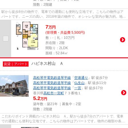
階数：2階建
駅から徒歩8分の物件で、電車での通勤にも便利な立地です。こちらの物件はア
パートです。ニーズの高い、2018年築の物件で、オシャレな室内が魅力的。地域
の物件情報を数多く集めました...
7
万
円
(管理費・共益費 5,500円)
敷：-｜礼：10万円
所在階：2階
間取り：2LDK
面積：52.84㎡
ハピネス村山 Ａ
賃貸｜アパート
高松琴平電気鉄道琴平線
「
空港通り
」駅 徒歩7分
高松琴平電気鉄道琴平線
「
仏生山
」駅 徒歩11分
高松琴平電気鉄道琴平線
「
一宮
」駅 徒歩17分
香川県
高松市
一宮町
７３番地１
5.2
万円
築年数：築21年 ｜募集中：
2室
階数：2階建
こだわりポイント満載のハピネス村山 Ａ。駅から徒歩7分のアパートで、電車
での通勤にも便利な立地です。こちらの物件はアパートです。物件の種類や条件
などは、数多く存在します。お...