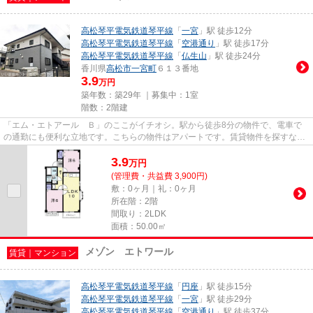
高松琴平電気鉄道琴平線
「
一宮
」駅 徒歩12分
高松琴平電気鉄道琴平線
「
空港通り
」駅 徒歩17分
高松琴平電気鉄道琴平線
「
仏生山
」駅 徒歩24分
香川県
高松市
一宮町
６１３番地
3.9
万円
築年数：築29年 ｜募集中：
1室
階数：2階建
「エム・エトアール Ｂ」のここがイチオシ。駅から徒歩8分の物件で、電車で
の通勤にも便利な立地です。こちらの物件はアパートです。賃貸物件を探すな
ら、地域に密着した当社にお任せ...
3.9
万
円
(管理費・共益費 3,900円)
敷：0ヶ月｜礼：0ヶ月
所在階：2階
間取り：2LDK
面積：50.00㎡
メゾン エトワール
賃貸｜マンション
高松琴平電気鉄道琴平線
「
円座
」駅 徒歩15分
高松琴平電気鉄道琴平線
「
一宮
」駅 徒歩29分
高松琴平電気鉄道琴平線
「
空港通り
」駅 徒歩37分