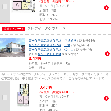
(管理費・共益費 3,500円)
敷：0ヶ月｜礼：0ヶ月
所在階：2階
間取り：2DK
面積：53.73㎡
クレディ・タケウチ Ｄ
賃貸｜アパート
高松琴平電気鉄道琴平線
「
空港通り
」駅 徒歩33分
高松琴平電気鉄道琴平線
「
一宮
」駅 徒歩43分
高松琴平電気鉄道琴平線
「
仏生山
」駅 徒歩44分
香川県
高松市
香川町大野
６６５番地１
3.4
万円
築年数：築24年 ｜募集中：
1室
階数：2階建
当社イチオシの物件の「クレディ・タケウチ Ｄ」。ぜひ一度ご覧ください。高
松市立香川第一中学校まで825m以内の物件です。こちらの物件はアパートで
す。こちらの物件以外にも、高松...
3.4
万
円
(管理費・共益費 4,000円)
敷：0ヶ月｜礼：0ヶ月
所在階：1階
間取り：2DK
面積：48.28㎡