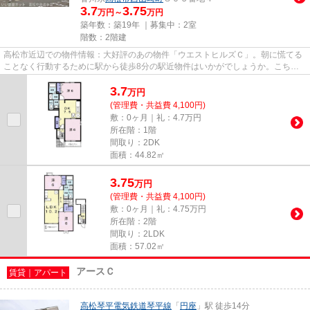
3.7
3.75
万円～
万円
築年数：築19年 ｜募集中：
2室
階数：2階建
高松市近辺での物件情報：大好評のあの物件「ウエストヒルズＣ」。朝に慌てる
ことなく行動するために駅から徒歩8分の駅近物件はいかがでしょうか。こちら
の物件はアパートです。ご希望...
3.7
万
円
(管理費・共益費 4,100円)
敷：0ヶ月｜礼：4.7万円
所在階：1階
間取り：2DK
面積：44.82㎡
3.75
万
円
(管理費・共益費 4,100円)
敷：0ヶ月｜礼：4.75万円
所在階：2階
間取り：2LDK
面積：57.02㎡
アースＣ
賃貸｜アパート
高松琴平電気鉄道琴平線
「
円座
」駅 徒歩14分