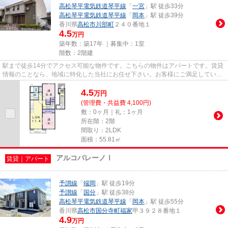
高松琴平電気鉄道琴平線
「
一宮
」駅 徒歩33分
高松琴平電気鉄道琴平線
「
岡本
」駅 徒歩39分
香川県
高松市
川部町
２４０番地１
4.5
万円
築年数：築17年 ｜募集中：
1室
階数：2階建
駅まで徒歩14分でアクセス可能な物件です。こちらの物件はアパートです。賃貸
情報のことなら、地域に特化した当社にお任せ下さい。お客様にご満足していた
だけるよう、全力でサポート...
4.5
万
円
(管理費・共益費 4,100円)
敷：0ヶ月｜礼：1ヶ月
所在階：2階
間取り：2LDK
面積：55.81㎡
アルコバレーノⅠ
賃貸｜アパート
予讃線
「
端岡
」駅 徒歩19分
予讃線
「
国分
」駅 徒歩38分
高松琴平電気鉄道琴平線
「
岡本
」駅 徒歩55分
香川県
高松市
国分寺町福家
甲３９２８番地１
4.9
万円