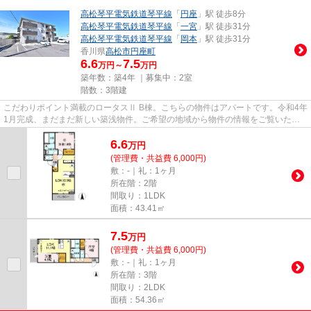
高松琴平電気鉄道琴平線
「
円座
」駅 徒歩8分
高松琴平電気鉄道琴平線
「
一宮
」駅 徒歩31分
高松琴平電気鉄道琴平線
「
岡本
」駅 徒歩31分
香川県
高松市
円座町
6.6
7.5
万円～
万円
築年数：築4年 ｜募集中：
2室
階数：3階建
こだわりポイント満載のロータスⅡ B棟。こちらの物件はアパートです。令和4年
1月完成、まだまだ新しい築浅物件。ご希望の地域から物件の情報をご覧いただ
いた後は、お気軽に当社スタッ...
6.6
万
円
(管理費・共益費 6,000円)
敷：-｜礼：1ヶ月
所在階：2階
間取り：1LDK
面積：43.41㎡
7.5
万
円
(管理費・共益費 6,000円)
敷：-｜礼：1ヶ月
所在階：3階
間取り：2LDK
面積：54.36㎡