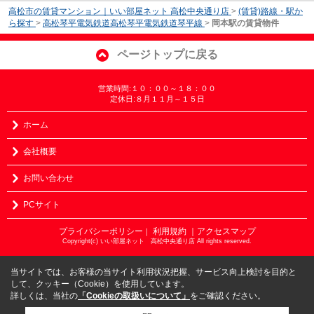
高松市の賃貸マンション｜いい部屋ネット 高松中央通り店
>
(賃貸)路線・駅か
ら探す
>
高松琴平電気鉄道高松琴平電気鉄道琴平線
>
岡本駅の賃貸物件
ページトップに戻る
営業時間:１０：００～１８：００
定休日:８月１１月～１５日
ホーム
会社概要
お問い合わせ
PCサイト
プライバシーポリシー
利用規約
｜アクセスマップ
｜
Copyright(c) いい部屋ネット 高松中央通り店 All rights reserved.
当サイトでは、お客様の当サイト利用状況把握、サービス向上検討を目的と
して、クッキー（Cookie）を使用しています。
詳しくは、当社の
「Cookieの取扱いについて」
をご確認ください。