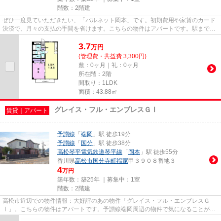
階数：2階建
ぜひ一度見ていただきたい、「パルネット岡本」です。初期費用や家賃のカード
決済で、月々の支払の手間を省けます。こちらの物件はアパートです。駅まで歩
いてアクセスできる、徒歩5分...
3.7
万
円
(管理費・共益費 3,300円)
敷：0ヶ月｜礼：0ヶ月
所在階：2階
間取り：1LDK
面積：43.88㎡
グレイス・フル・エンブレスＧⅠ
賃貸｜アパート
予讃線
「
端岡
」駅 徒歩19分
予讃線
「
国分
」駅 徒歩38分
高松琴平電気鉄道琴平線
「
岡本
」駅 徒歩55分
香川県
高松市
国分寺町福家
甲３９０８番地３
4
万円
築年数：築25年 ｜募集中：
1室
階数：2階建
高松市近辺での物件情報：大好評のあの物件「グレイス・フル・エンブレスＧ
Ⅰ」。こちらの物件はアパートです。予讃線端岡周辺の物件で気になることがあ
れば、当社までお問い合わせくだ...