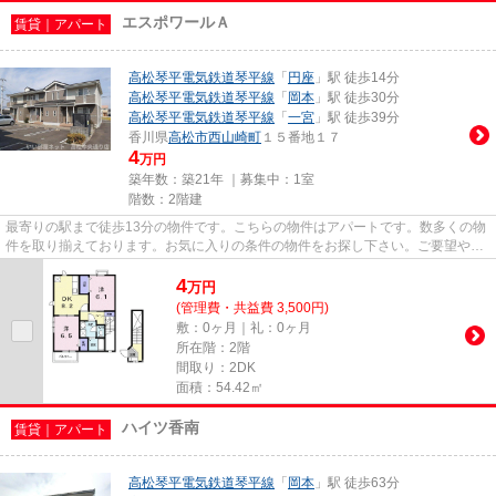
エスポワールＡ
賃貸｜アパート
高松琴平電気鉄道琴平線
「
円座
」駅 徒歩14分
高松琴平電気鉄道琴平線
「
岡本
」駅 徒歩30分
高松琴平電気鉄道琴平線
「
一宮
」駅 徒歩39分
香川県
高松市
西山崎町
１５番地１７
4
万円
築年数：築21年 ｜募集中：
1室
階数：2階建
最寄りの駅まで徒歩13分の物件です。こちらの物件はアパートです。数多くの物
件を取り揃えております。お気に入りの条件の物件をお探し下さい。ご要望やご
質問もお気軽にどうぞ。
4
万
円
(管理費・共益費 3,500円)
敷：0ヶ月｜礼：0ヶ月
所在階：2階
間取り：2DK
面積：54.42㎡
ハイツ香南
賃貸｜アパート
高松琴平電気鉄道琴平線
「
岡本
」駅 徒歩63分