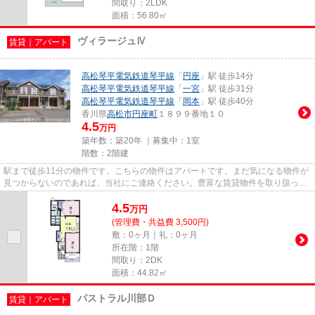
間取り：2LDK
面積：56.80㎡
ヴィラージュⅣ
賃貸｜アパート
高松琴平電気鉄道琴平線
「
円座
」駅 徒歩14分
高松琴平電気鉄道琴平線
「
一宮
」駅 徒歩31分
高松琴平電気鉄道琴平線
「
岡本
」駅 徒歩40分
香川県
高松市
円座町
１８９９番地１０
4.5
万円
築年数：築20年 ｜募集中：
1室
階数：2階建
駅まで徒歩11分の物件です。こちらの物件はアパートです。まだ気になる物件が
見つからないのであれば、当社にご連絡ください。豊富な賃貸物件を取り扱って
いるので、きっと希望する物...
4.5
万
円
(管理費・共益費 3,500円)
敷：0ヶ月｜礼：0ヶ月
所在階：1階
間取り：2DK
面積：44.82㎡
パストラル川部Ｄ
賃貸｜アパート