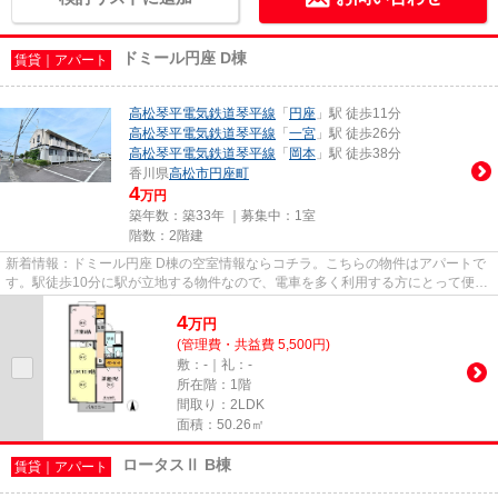
ドミール円座 D棟
賃貸｜アパート
高松琴平電気鉄道琴平線
「
円座
」駅 徒歩11分
高松琴平電気鉄道琴平線
「
一宮
」駅 徒歩26分
高松琴平電気鉄道琴平線
「
岡本
」駅 徒歩38分
香川県
高松市
円座町
4
万円
築年数：築33年 ｜募集中：
1室
階数：2階建
新着情報：ドミール円座 D棟の空室情報ならコチラ。こちらの物件はアパートで
す。駅徒歩10分に駅が立地する物件なので、電車を多く利用する方にとって便利
です。物件探しをはじめた方...
4
万
円
(管理費・共益費 5,500円)
敷：-｜礼：-
所在階：1階
間取り：2LDK
面積：50.26㎡
ロータスⅡ B棟
賃貸｜アパート