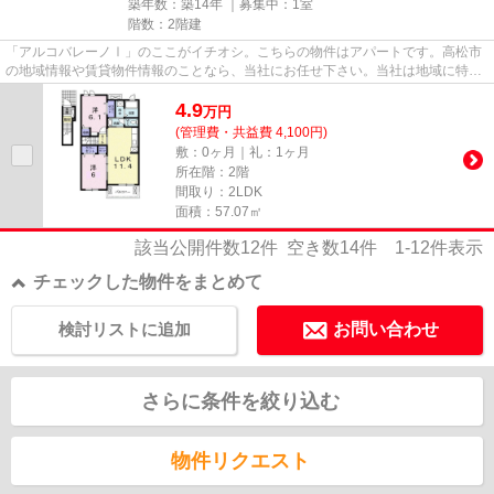
築年数：築14年 ｜募集中：
1室
階数：2階建
「アルコバレーノⅠ」のここがイチオシ。こちらの物件はアパートです。高松市
の地域情報や賃貸物件情報のことなら、当社にお任せ下さい。当社は地域に特化
しておりますので、確かな情報...
4.9
万
円
(管理費・共益費 4,100円)
敷：0ヶ月｜礼：1ヶ月
所在階：2階
間取り：2LDK
面積：57.07㎡
該当公開件数
12
件 空き数
14
件
1-12
件表示
チェックした物件をまとめて
検討リストに追加
お問い合わせ
さらに条件を絞り込む
物件リクエスト