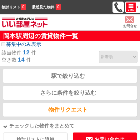
0
0
検討リスト
最近見た物件
お問合せ
岡本駅周辺の賃貸物件一覧
募集中のみ表示
12
該当物件
件
14
空き数
件
駅で絞り込む
さらに条件を絞り込む
物件リクエスト
チェックした物件をまとめて
検討リストに追加
お問い合わせ