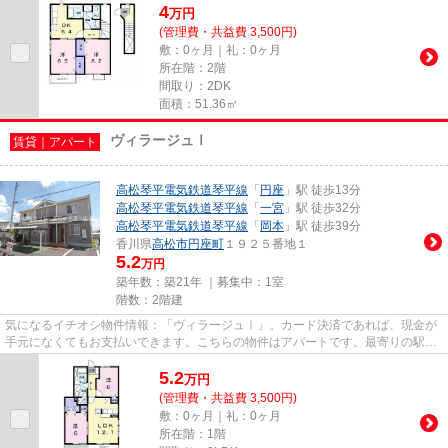
4
万
円
(管理費・共益費 3,500円)
敷：0ヶ月｜礼：0ヶ月
所在階：2階
間取り：2DK
面積：51.36㎡
ヴィラージュⅠ
賃貸｜アパート
高松琴平電気鉄道琴平線
「
円座
」駅 徒歩13分
高松琴平電気鉄道琴平線
「
一宮
」駅 徒歩32分
高松琴平電気鉄道琴平線
「
岡本
」駅 徒歩39分
香川県
高松市
円座町
１９２５番地１
5.2
万円
築年数：築21年 ｜募集中：
1室
階数：2階建
気になるイチオシ物件情報：「ヴィラージュⅠ」。カード決済であれば、現金が
手元になくてもお支払いできます。こちらの物件はアパートです。最寄りの駅ま
で徒歩14分のアパートです。賃...
5.2
万
円
(管理費・共益費 3,500円)
敷：0ヶ月｜礼：0ヶ月
所在階：1階