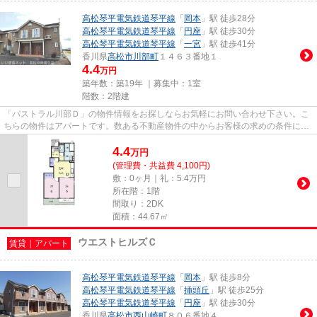
高松琴平電気鉄道琴平線
「
岡本
」駅 徒歩28分
高松琴平電気鉄道琴平線
「
円座
」駅 徒歩30分
高松琴平電気鉄道琴平線
「
一宮
」駅 徒歩41分
香川県
高松市
川部町
１４６３番地１
4.4
万円
築年数：築19年 ｜募集中：
1室
階数：2階建
「パストラル川部Ｄ」の物件情報をお探しならお気軽にお問い合わせ下さい。こ
ちらの物件はアパートです。数ある不動産物件の中からお客様の求めの条件に合
った物件をお探しします。ど...
4.4
万
円
(管理費・共益費 4,100円)
敷：0ヶ月｜礼：5.4万円
所在階：1階
間取り：2DK
面積：44.67㎡
ウエストヒルズＣ
賃貸｜アパート
高松琴平電気鉄道琴平線
「
岡本
」駅 徒歩8分
高松琴平電気鉄道琴平線
「
挿頭丘
」駅 徒歩25分
高松琴平電気鉄道琴平線
「
円座
」駅 徒歩30分
香川県
高松市
西山崎町
８０６番地４