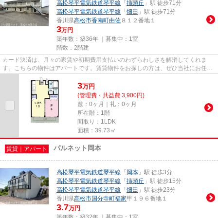
高松琴平電気鉄道琴平線
「
挿頭丘
」駅 徒歩71分
高松琴平電気鉄道琴平線
「
畑田
」駅 徒歩71分
香川県
高松市
香南町由佐
８１２番地１
3
万円
築年数：築36年 ｜募集中：
1室
階数：2階建
カード決済は、月々の家賃や初期費用支払いのわずらわしさを解消してくれま
す。こちらの物件はアパートです。賃貸物件をお探しの方は、ぜひ当社にお任せ
下さい。多種多様な物件情報と...
3
万
円
(管理費・共益費 3,900円)
敷：0ヶ月｜礼：0ヶ月
所在階：1階
間取り：1LDK
面積：39.73㎡
パルネット岡本
賃貸｜アパート
高松琴平電気鉄道琴平線
「
岡本
」駅 徒歩3分
高松琴平電気鉄道琴平線
「
挿頭丘
」駅 徒歩15分
高松琴平電気鉄道琴平線
「
畑田
」駅 徒歩23分
香川県
高松市
国分寺町福家
甲１９６番地１
3.7
万円
築年数：築32年 ｜募集中：
1室