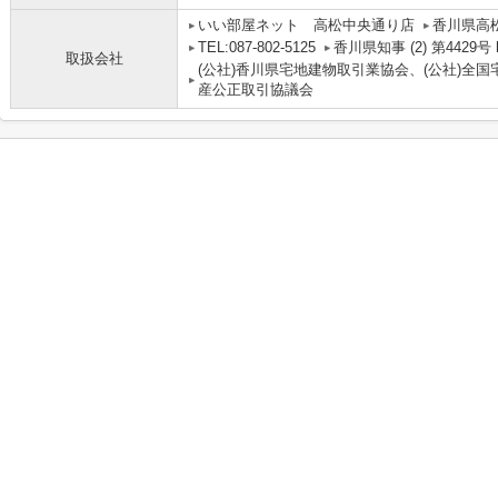
いい部屋ネット 高松中央通り店
香川県高松
TEL:087-802-5125
香川県知事 (2) 第4429号 http
取扱会社
(公社)香川県宅地建物取引業協会、(公社)全
産公正取引協議会