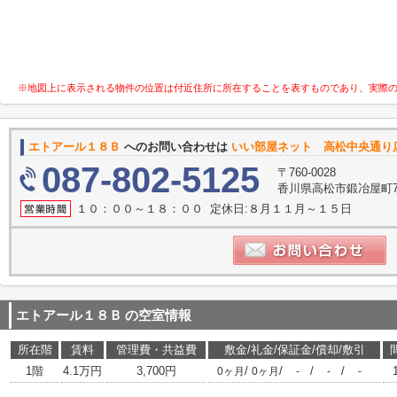
※地図上に表示される物件の位置は付近住所に所在することを表すものであり、実際
エトアール１８Ｂ
へのお問い合わせは
いい部屋ネット 高松中央通り
087-802-5125
〒760-0028
香川県高松市鍛冶屋町7-
１０：００～１８：００ 定休日:８月１１月～１５日
エトアール１８Ｂ
の空室情報
所在階
賃料
管理費・共益費
敷金/礼金/保証金/償却/敷引
1階
4.1万円
3,700円
/
/
/
/
0ヶ月
0ヶ月
-
-
-