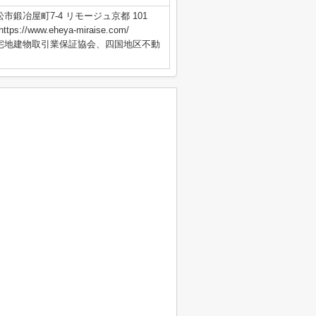
市鍛冶屋町7-4 リモージュ京都 101
s://www.eheya-miraise.com/
国宅地建物取引業保証協会、四国地区不動