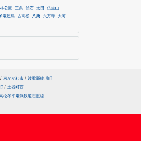
林公園
三条
伏石
太田
仏生山
琴電屋島
古高松
八栗
六万寺
大町
/
東かがわ市
/
綾歌郡綾川町
町
/
土器町西
高松琴平電気鉄道志度線