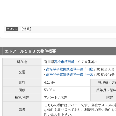
【外観】
コメント
エトアール１８Ｂ
の物件概要
所在地
香川県
高松市
檀紙町
１０７９番地１
高松琴平電気鉄道琴平線
「
円座
」駅 徒歩30分
交通
高松琴平電気鉄道琴平線
「
一宮
」駅 徒歩42分
賃料
4.1万円
管理費・共
面積
53.05㎡
築年月（築
種別/構造
アパート / 木造
階建
こちらの物件はアパートです。当社オススメの
備考
な物件を取り扱っており、利便性の高い物件を
問い合わせ下さい。