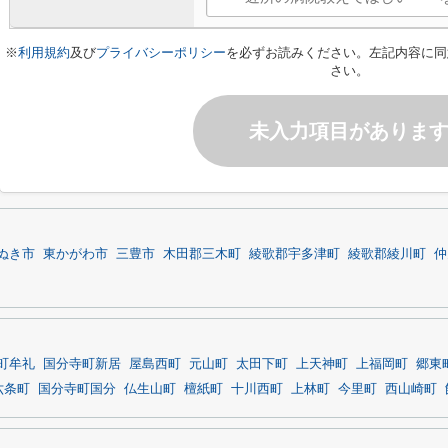
※
利用規約
及び
プライバシーポリシー
を必ずお読みください。左記内容に同
さい。
未入力項目がありま
ぬき市
東かがわ市
三豊市
木田郡三木町
綾歌郡宇多津町
綾歌郡綾川町
仲
町牟礼
国分寺町新居
屋島西町
元山町
太田下町
上天神町
上福岡町
郷東
六条町
国分寺町国分
仏生山町
檀紙町
十川西町
上林町
今里町
西山崎町