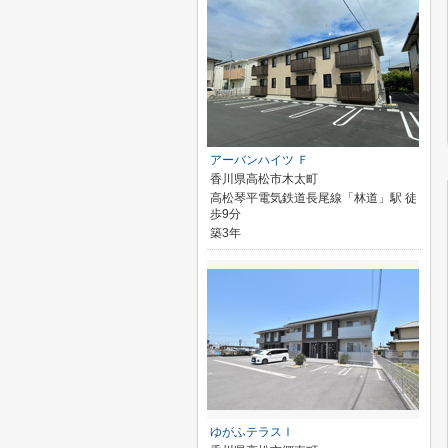
アーバンハイツ Ｆ
香川県高松市木太町
高松琴平電気鉄道長尾線「林道」駅 徒
歩9分
築3年
ゆがふテラスⅠ