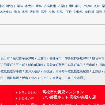
林公園北口
栗林
木太町
屋島
古高松南
八栗口
讃岐牟礼
片原町
瓦町
栗
木太東口
元山
水田
西前田
高田
今橋
松島二丁目
沖松島
春日川
潟元
坂出市
/
綾歌郡宇多津町
/
三豊市
/
善通寺市
/
仲多度郡多度津町
/
観音寺市
町
/
円座町
/
三谷町
/
飯山町真時
/
国分寺町新居
/
牟礼町牟礼
/
元山町
/
川津
平電気鉄道琴平線
/
瀬戸大橋線
/
高徳線
/
高松琴平電気鉄道長尾線
/
土讃線
/
太田
/
讃岐塩屋
/
坂出
/
伏石
/
仏生山
/
金蔵寺
/
三条
/
空港通り
高松市の賃貸マンション
お問い合わせ
いい部屋ネット 高松中央通り店
お客様の声
け
スタッフ紹介