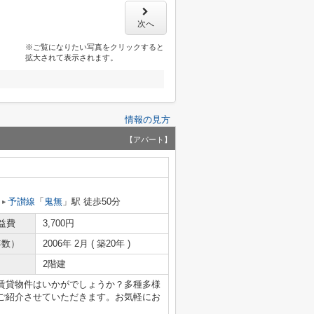
次へ
※ご覧になりたい写真をクリックすると
拡大されて表示されます。
情報の見方
【アパート】
予讃線
「
鬼無
」駅 徒歩50分
益費
3,700円
年数）
2006年 2月 ( 築20年 )
2階建
賃貸物件はいかがでしょうか？多種多様
ご紹介させていただきます。お気軽にお