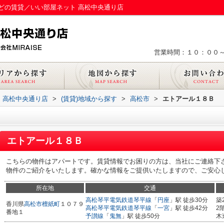
どの賃貸／いい部屋ネット 高松中央通り店
営業時間：１０：００
 高松中央通り店
>
(賃貸)地域から探す
>
高松市
>
エトアール１８Ｂ
エトアール１８Ｂ
こちらの物件はアパートです。賃貸情報でお困りの方は、当社にご連絡下
物件のご紹介をいたします。確かな情報をご提供いたしますので、ご安心
所在地
交通
高松琴平電気鉄道琴平線
「
円座
」駅 徒歩30分
築
香川県
高松市
檀紙町
１０７９
高松琴平電気鉄道琴平線
「
一宮
」駅 徒歩42分
2
番地１
予讃線
「
鬼無
」駅 徒歩50分
木