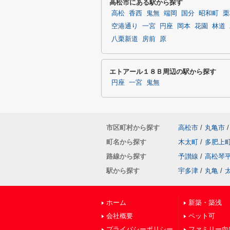
高松市にある駅から探す
高松
香西
鬼無
端岡
国分
昭和町
栗
空港通り
一宮
円座
岡本
花園
林道
八栗新道
房前
原
エトアール１８Ｂ周辺の駅から探す
円座
一宮
鬼無
市区町村から探す
高松市
/
丸亀市
/
町名から探す
木太町
/
多肥上
路線から探す
予讃線
/
高松琴
駅から探す
宇多津
/
丸亀
/
ホーム
新築・築浅
会社概要
ペット可
プライバシーポリシー
ファミリー向