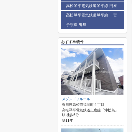
高松琴平電気鉄道琴平線 円座
高松琴平電気鉄道琴平線 一宮
予讃線 鬼無
おすすめ物件
メゾンドフルール
香川県高松市福岡町４丁目
高松琴平電気鉄道志度線「沖松島」
駅 徒歩5分
築11年