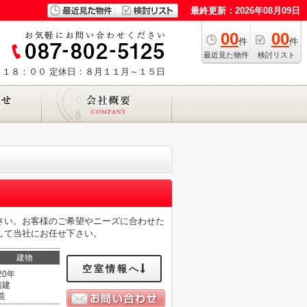
最終更新：2026年08月09日
00
00
件
件
最近見た物件
検討リスト
～１８：００
定休日：８月１１月～１５日
さい。お客様のご希望やニーズに合わせた
して当社にお任せ下さい。
建物
空室情報へ
20年
階建
造