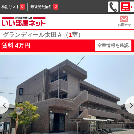
0
0
検討リスト
最近見た物件
お問合せ
グランディール太田Ａ（
1
室）
賃料
4万円
空室情報を確認