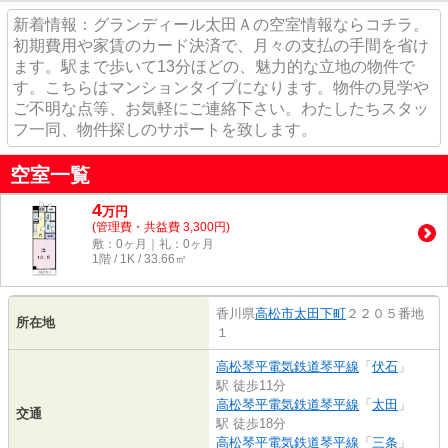
新着情報：グランディール太田Ａの空室情報ならコチラ。
初期費用や家賃のカード決済で、月々の支払の手間を省け
ます。駅まで歩いて13分ほどの、魅力的な立地の物件で
す。こちらはマンションタイプになります。物件の見学や
ご不明な点等、お気軽にご連絡下さい。わたしたちスタッ
フ一同、物件探しのサポートを致します。
空室一覧
4
万
円
(管理費・共益費 3,300円)
敷：0ヶ月｜礼：0ヶ月
1階 / 1K / 33.66㎡
香川県
高松市
太田下町
２２０５番地
所在地
１
高松琴平電気鉄道琴平線
「
伏石
」
駅 徒歩11分
高松琴平電気鉄道琴平線
「
太田
」
交通
駅 徒歩18分
高松琴平電気鉄道琴平線
「
三条
」