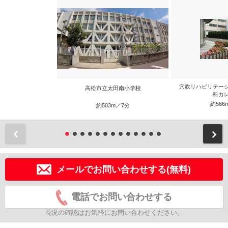
穴吹リハビリテー
高松市立太田南小学校
科カ
約566
約503m／7分
前
メールでお問い合わせする(無料)
電話でお問い合わせする
現況の確認はお気軽にお問い合わせください。