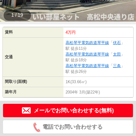
1 / 19
賃料
4万円
高松琴平電気鉄道琴平線
「
伏石
」
駅 徒歩11分
高松琴平電気鉄道琴平線
「
太田
」
交通
駅 徒歩18分
高松琴平電気鉄道琴平線
「
三条
」
駅 徒歩26分
間取り(面積)
1K(33.66㎡)
築年月
2004年 3月(築22年)
メールでお問い合わせする(無料)
電話でお問い合わせする