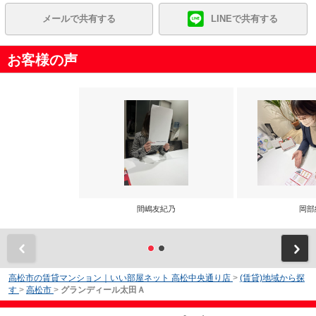
メールで共有する
LINEで共有する
お客様の声
間嶋友紀乃
岡部
前
高松市の賃貸マンション｜いい部屋ネット 高松中央通り店
>
(賃貸)地域から探
す
>
高松市
>
グランディール太田Ａ