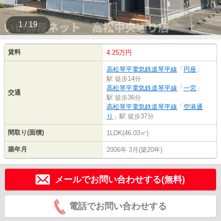
1 / 19
賃料
4.25万円
高松琴平電気鉄道琴平線
「
円座
」
駅 徒歩14分
高松琴平電気鉄道琴平線
「
一宮
」
交通
駅 徒歩36分
高松琴平電気鉄道琴平線
「
空港通
り
」駅 徒歩37分
間取り(面積)
1LDK(46.03㎡)
築年月
2006年 3月(築20年)
メールでお問い合わせする(無料)
電話でお問い合わせする