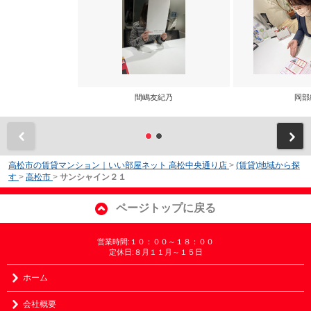
間嶋友紀乃
岡部
前
高松市の賃貸マンション｜いい部屋ネット 高松中央通り店
>
(賃貸)地域から探
す
>
高松市
>
サンシャイン２１
ページトップに戻る
営業時間:１０：００～１８：００
定休日:８月１１月～１５日
ホーム
会社概要