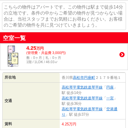
こちらの物件はアパートです。この物件は駅まで徒歩14分
の立地です。条件の中からご希望の物件が見つからない場
合は、当社スタッフまでお気軽にお尋ねください。お客様
のご希望の物件を共に見つけていきましょう。
空室一覧
4.25
万
円
(管理費・共益費 3,000円)
敷：0ヶ月｜礼：0ヶ月
1階 / 1LDK / 46.03㎡
所在地
香川県
高松市
円座町
２１７９番地１
高松琴平電気鉄道琴平線
「
円座
」
駅 徒歩14分
高松琴平電気鉄道琴平線
「
一宮
」
交通
駅 徒歩36分
高松琴平電気鉄道琴平線
「
空港通
り
」駅 徒歩37分
賃料
4.25万円