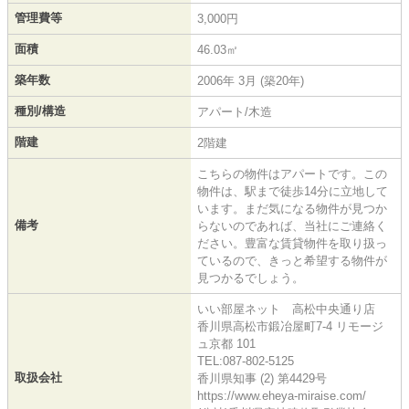
管理費等
3,000円
面積
46.03㎡
築年数
2006年 3月 (築20年)
種別/構造
アパート/木造
階建
2階建
こちらの物件はアパートです。この
物件は、駅まで徒歩14分に立地して
います。まだ気になる物件が見つか
備考
らないのであれば、当社にご連絡く
ださい。豊富な賃貸物件を取り扱っ
ているので、きっと希望する物件が
見つかるでしょう。
いい部屋ネット 高松中央通り店
香川県高松市鍛冶屋町7-4 リモージ
ュ京都 101
TEL:087-802-5125
取扱会社
香川県知事 (2) 第4429号
https://www.eheya-miraise.com/