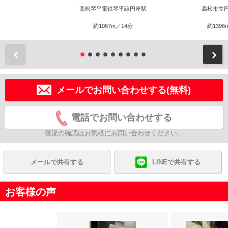
高松琴平電鉄琴平線円座駅
高松市立
約1067m／14分
約1396
前
メールでお問い合わせする(無料)
電話でお問い合わせする
現況の確認はお気軽にお問い合わせください。
メールで共有する
LINEで共有する
お客様の声