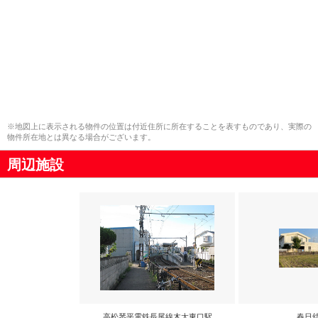
※地図上に表示される物件の位置は付近住所に所在することを表すものであり、実際の
物件所在地とは異なる場合がございます。
周辺施設
高松琴平電鉄長尾線木太東口駅
春日