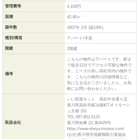
管理費等
4,100円
面積
42.80㎡
築年数
2007年 2月 (築19年)
種別/構造
アパート/木造
階建
2階建
こちらの物件はアパートです。駅ま
で徒歩12分でアクセス可能な物件で
す。ニーズの高い高松市内の物件で
備考
す。こちらの物件の詳細情報など、
気になる点がございましたら、お気
軽にお問い合わせください。
いい部屋ネット 高松中央通り店
香川県高松市鍛冶屋町7-4 リモージ
ュ京都 101
TEL:087-802-5125
取扱会社
香川県知事 (2) 第4429号
https://www.eheya-miraise.com/
(公社)香川県宅地建物取引業協会