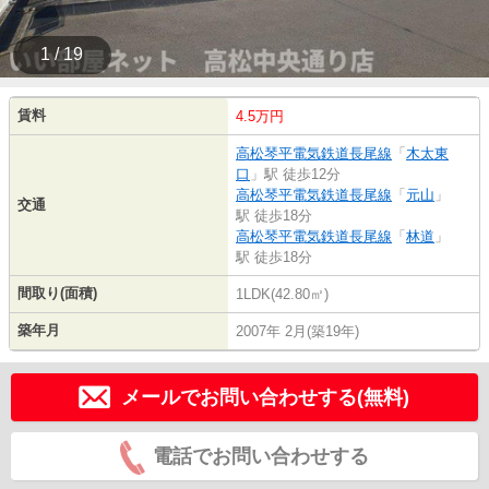
1 / 19
賃料
4.5万円
高松琴平電気鉄道長尾線
「
木太東
口
」駅 徒歩12分
高松琴平電気鉄道長尾線
「
元山
」
交通
駅 徒歩18分
高松琴平電気鉄道長尾線
「
林道
」
駅 徒歩18分
間取り(面積)
1LDK(42.80㎡)
築年月
2007年 2月(築19年)
メールでお問い合わせする(無料)
電話でお問い合わせする