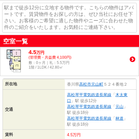
駅まで徒歩12分に立地する物件です。こちらの物件はアパ
ートです。賃貸物件をお探しの方は、ぜひ当社にお任せ下
さい。お客様のご希望に適した物件やニーズに合わせた物
件のご紹介をいたします。お気軽にご連絡下さい。
空室一覧
4.5
万
円
(管理費・共益費 4,100円)
敷：0ヶ月｜礼：5.5万円
1階 / 1LDK / 42.80㎡
所在地
香川県
高松市
元山町
５２４番地２
高松琴平電気鉄道長尾線
「
木太東
口
」駅 徒歩12分
高松琴平電気鉄道長尾線
「
元山
」
交通
駅 徒歩18分
高松琴平電気鉄道長尾線
「
林道
」
駅 徒歩18分
賃料
4.5万円