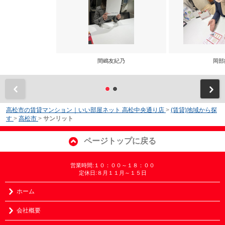
間嶋友紀乃
岡部
前
高松市の賃貸マンション｜いい部屋ネット 高松中央通り店
>
(賃貸)地域から探
す
>
高松市
>
サンリット
ページトップに戻る
営業時間:１０：００～１８：００
定休日:８月１１月～１５日
ホーム
会社概要