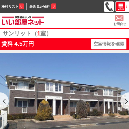
0
0
検討リスト
最近見た物件
お問合せ
サンリット（
1
室）
賃料
4.5万円
空室情報を確認