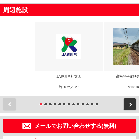
周辺施設
JA香川牟礼支店
高松琴平電鉄
約189m／3分
約484
前
メールでお問い合わせする(無料)