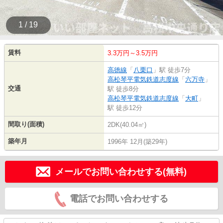
1 / 19
賃料
3.3万円～3.5万円
高徳線
「
八栗口
」駅 徒歩7分
高松琴平電気鉄道志度線
「
六万寺
」
交通
駅 徒歩8分
高松琴平電気鉄道志度線
「
大町
」
駅 徒歩12分
間取り(面積)
2DK(40.04㎡)
築年月
1996年 12月(築29年)
メールでお問い合わせする(無料)
電話でお問い合わせする