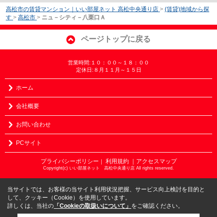
高松市の賃貸マンション｜いい部屋ネット 高松中央通り店
>
(賃貸)地域から探
す
>
高松市
>
ニュ－シティ－八栗口Ａ
ページトップに戻る
営業時間:１０：００～１８：００
定休日:８月１１月～１５日
ホーム
会社概要
お問い合わせ
PCサイト
プライバシーポリシー
利用規約
｜アクセスマップ
｜
Copyright(c) いい部屋ネット 高松中央通り店 All rights reserved.
当サイトでは、お客様の当サイト利用状況把握、サービス向上検討を目的と
して、クッキー（Cookie）を使用しています。
詳しくは、当社の
「Cookieの取扱いについて」
をご確認ください。