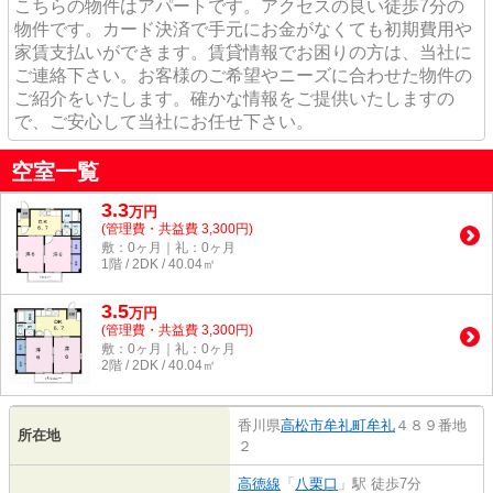
こちらの物件はアパートです。アクセスの良い徒歩7分の
物件です。カード決済で手元にお金がなくても初期費用や
家賃支払いができます。賃貸情報でお困りの方は、当社に
ご連絡下さい。お客様のご希望やニーズに合わせた物件の
ご紹介をいたします。確かな情報をご提供いたしますの
で、ご安心して当社にお任せ下さい。
空室一覧
3.3
万
円
(管理費・共益費 3,300円)
敷：0ヶ月｜礼：0ヶ月
1階 / 2DK / 40.04㎡
3.5
万
円
(管理費・共益費 3,300円)
敷：0ヶ月｜礼：0ヶ月
2階 / 2DK / 40.04㎡
香川県
高松市
牟礼町牟礼
４８９番地
所在地
２
高徳線
「
八栗口
」駅 徒歩7分