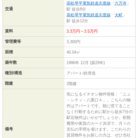
高松琴平電気鉄道志度線
「
六万寺
」
交通
駅 徒歩8分
高松琴平電気鉄道志度線
「
大町
」
駅 徒歩12分
賃料
3.3万円～3.5万円
管理費等
3,300円
面積
40.04㎡
築年数
1996年 12月 (築29年)
種別/構造
アパート/鉄骨造
階建
2階建
気になるイチオシ物件情報：「ニュ
－シティ－八栗口Ａ」。こちらの物
件はアパートです。朝に慌てること
なく行動するために駅から徒歩7分の
駅近物件はいかがでしょうか。初期
費用や家賃のカード決済で、月々の
備考
支払の手間を省けます。こだわりの
賃貸物件をお探しの方は、ぜひ当社