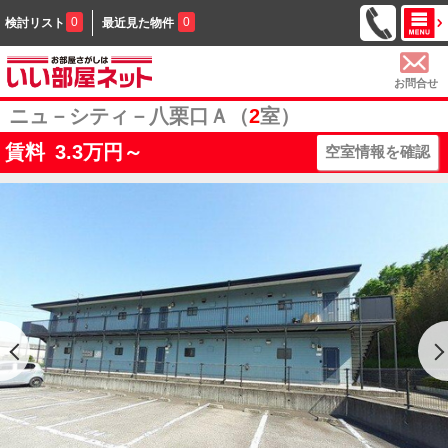
0
0
検討リスト
最近見た物件
お問合せ
ニュ－シティ－八栗口Ａ（
2
室）
賃料
3.3
万円～
空室情報を確認