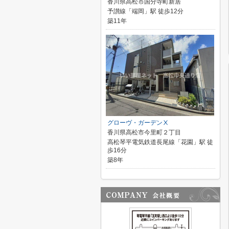
香川県高松市国分寺町新居
予讃線「端岡」駅 徒歩12分
築11年
グローヴ・ガーデンⅩ
香川県高松市今里町２丁目
高松琴平電気鉄道長尾線「花園」駅 徒
歩16分
築8年