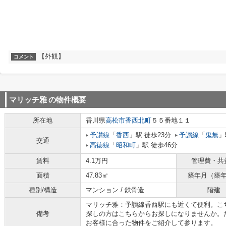
【外観】
コメント
マリッチ雅
の物件概要
所在地
香川県
高松市
香西北町
５５番地１１
予讃線
「
香西
」駅 徒歩23分
予讃線
「
鬼無
」
交通
高徳線
「
昭和町
」駅 徒歩46分
賃料
4.1万円
管理費・共
面積
47.83㎡
築年月（築
種別/構造
マンション / 鉄骨造
階建
マリッチ雅：予讃線香西駅にも近くて便利。こ
備考
探しの方はこちらからお探しになりませんか。
お客様に合った物件をご紹介して参ります。