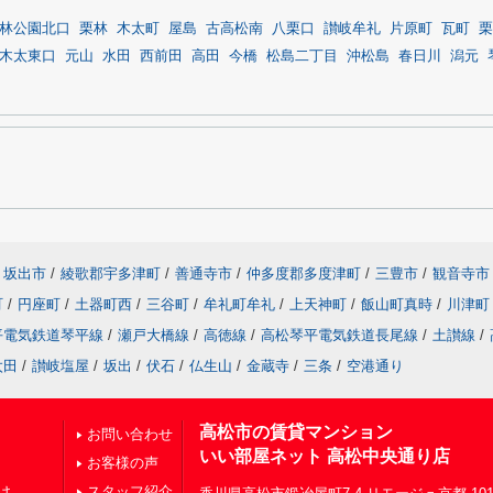
林公園北口
栗林
木太町
屋島
古高松南
八栗口
讃岐牟礼
片原町
瓦町
栗
木太東口
元山
水田
西前田
高田
今橋
松島二丁目
沖松島
春日川
潟元
坂出市
/
綾歌郡宇多津町
/
善通寺市
/
仲多度郡多度津町
/
三豊市
/
観音寺市
町
/
円座町
/
土器町西
/
三谷町
/
牟礼町牟礼
/
上天神町
/
飯山町真時
/
川津町
平電気鉄道琴平線
/
瀬戸大橋線
/
高徳線
/
高松琴平電気鉄道長尾線
/
土讃線
/
太田
/
讃岐塩屋
/
坂出
/
伏石
/
仏生山
/
金蔵寺
/
三条
/
空港通り
高松市の賃貸マンション
お問い合わせ
いい部屋ネット 高松中央通り店
お客様の声
け
スタッフ紹介