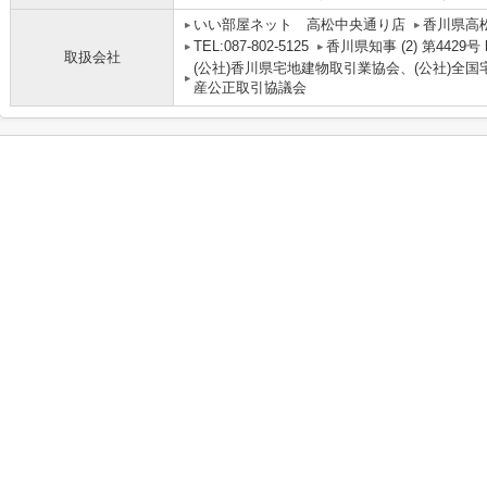
いい部屋ネット 高松中央通り店
香川県高松
TEL:087-802-5125
香川県知事 (2) 第4429号 http
取扱会社
(公社)香川県宅地建物取引業協会、(公社)全
産公正取引協議会