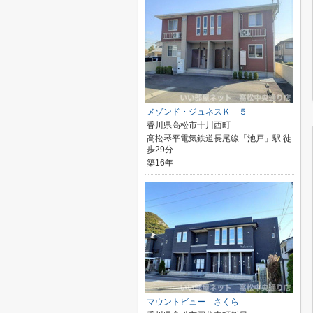
メゾンド・ジュネスＫ ５
香川県高松市十川西町
高松琴平電気鉄道長尾線「池戸」駅 徒
歩29分
築16年
マウントビュー さくら