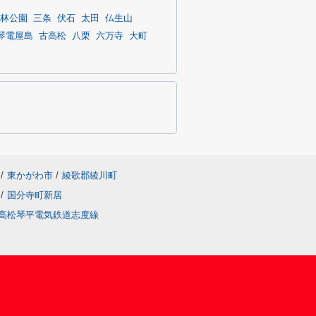
林公園
三条
伏石
太田
仏生山
琴電屋島
古高松
八栗
六万寺
大町
/
東かがわ市
/
綾歌郡綾川町
/
国分寺町新居
高松琴平電気鉄道志度線