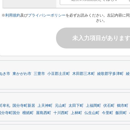
※
利用規約
及び
プライバシーポリシー
を必ずお読みください。左記内容に同
さい。
未入力項目がありま
ぬき市
東かがわ市
三豊市
小豆郡土庄町
木田郡三木町
綾歌郡宇多津町
綾
町牟礼
国分寺町新居
上天神町
元山町
太田下町
上福岡町
伏石町
鶴市町
国分寺町国分
檀紙町
屋島西町
十川西町
上林町
仏生山町
今里町
飯田町