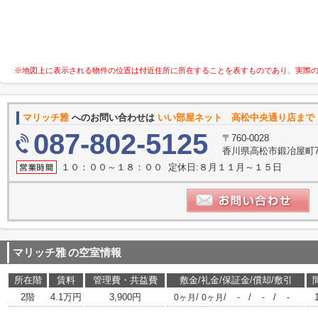
※地図上に表示される物件の位置は付近住所に所在することを表すものであり、実際
マリッチ雅
へのお問い合わせは
いい部屋ネット 高松中央通り店まで
087-802-5125
〒760-0028
香川県高松市鍛冶屋町7-
１０：００～１８：００ 定休日:８月１１月～１５日
マリッチ雅
の空室情報
所在階
賃料
管理費・共益費
敷金/礼金/保証金/償却/敷引
2階
4.1万円
3,900円
/
/
/
/
0ヶ月
0ヶ月
-
-
-