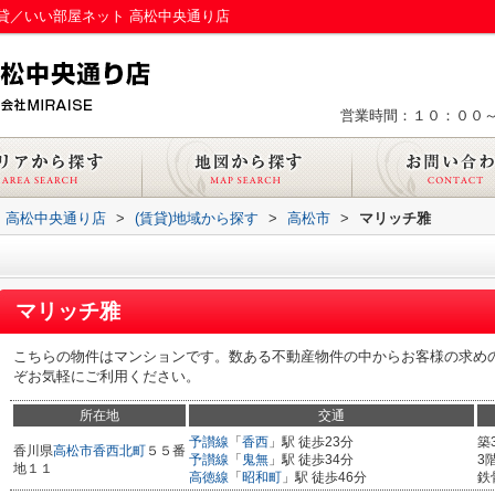
貸／いい部屋ネット 高松中央通り店
営業時間：１０：００
 高松中央通り店
>
(賃貸)地域から探す
>
高松市
>
マリッチ雅
マリッチ雅
こちらの物件はマンションです。数ある不動産物件の中からお客様の求め
ぞお気軽にご利用ください。
所在地
交通
予讃線
「
香西
」駅 徒歩23分
築
香川県
高松市
香西北町
５５番
予讃線
「
鬼無
」駅 徒歩34分
3
地１１
高徳線
「
昭和町
」駅 徒歩46分
鉄