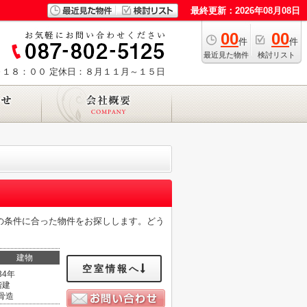
最終更新：2026年08月08日
00
00
件
件
最近見た物件
検討リスト
～１８：００
定休日：８月１１月～１５日
の条件に合った物件をお探しします。どう
建物
空室情報へ
34年
階建
骨造