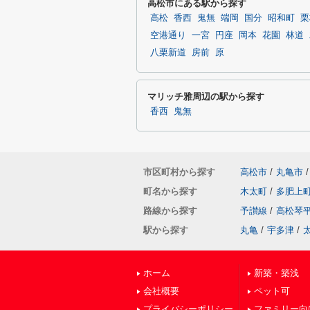
高松市にある駅から探す
高松
香西
鬼無
端岡
国分
昭和町
栗
空港通り
一宮
円座
岡本
花園
林道
八栗新道
房前
原
マリッチ雅周辺の駅から探す
香西
鬼無
市区町村から探す
高松市
/
丸亀市
/
町名から探す
木太町
/
多肥上
路線から探す
予讃線
/
高松琴
駅から探す
丸亀
/
宇多津
/
ホーム
新築・築浅
会社概要
ペット可
プライバシーポリシー
ファミリー向