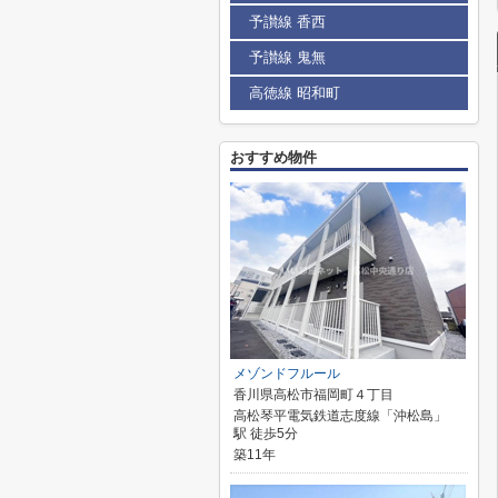
予讃線 香西
予讃線 鬼無
高徳線 昭和町
おすすめ物件
メゾンドフルール
香川県高松市福岡町４丁目
高松琴平電気鉄道志度線「沖松島」
駅 徒歩5分
築11年