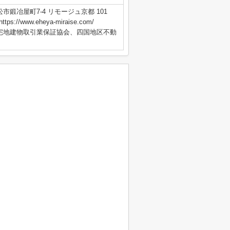
市鍛冶屋町7-4 リモージュ京都 101
s://www.eheya-miraise.com/
国宅地建物取引業保証協会、四国地区不動