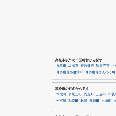
高松市以外の市区町村から探す
丸亀市
坂出市
善通寺市
観音寺市
さ
仲多度郡多度津町
仲多度郡まんのう町
高松市の町名から探す
木太町
多肥上町
円座町
三谷町
牟礼
一宮町
勅使町
林町
春日町
六条町