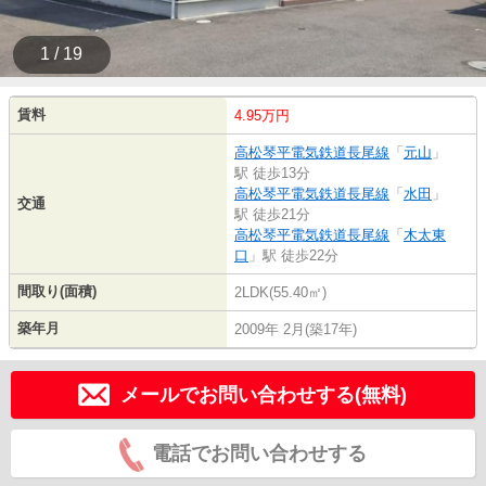
1 / 19
賃料
4.95万円
高松琴平電気鉄道長尾線
「
元山
」
駅 徒歩13分
高松琴平電気鉄道長尾線
「
水田
」
交通
駅 徒歩21分
高松琴平電気鉄道長尾線
「
木太東
口
」駅 徒歩22分
間取り(面積)
2LDK(55.40㎡)
築年月
2009年 2月(築17年)
メールでお問い合わせする(無料)
電話でお問い合わせする