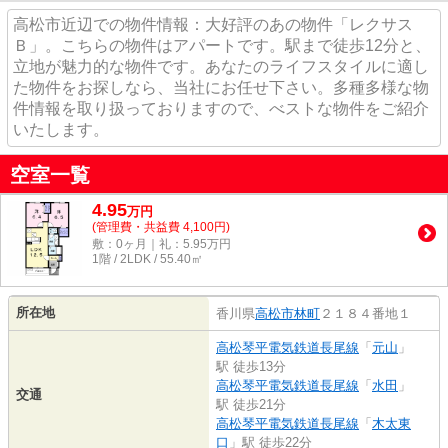
高松市近辺での物件情報：大好評のあの物件「レクサス
Ｂ」。こちらの物件はアパートです。駅まで徒歩12分と、
立地が魅力的な物件です。あなたのライフスタイルに適し
た物件をお探しなら、当社にお任せ下さい。多種多様な物
件情報を取り扱っておりますので、べストな物件をご紹介
いたします。
空室一覧
4.95
万
円
(管理費・共益費 4,100円)
敷：0ヶ月｜礼：5.95万円
1階 / 2LDK / 55.40㎡
所在地
香川県
高松市
林町
２１８４番地１
高松琴平電気鉄道長尾線
「
元山
」
駅 徒歩13分
高松琴平電気鉄道長尾線
「
水田
」
交通
駅 徒歩21分
高松琴平電気鉄道長尾線
「
木太東
口
」駅 徒歩22分