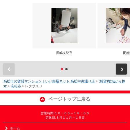
間嶋友紀乃
岡部
前
高松市の賃貸マンション｜いい部屋ネット 高松中央通り店
>
(賃貸)地域から探
す
>
高松市
>
レクサスＢ
ページトップに戻る
営業時間:１０：００～１８：００
定休日:８月１１月～１５日
ホーム