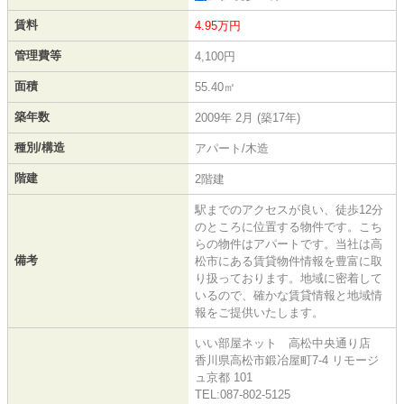
賃料
4.95万円
管理費等
4,100円
面積
55.40㎡
築年数
2009年 2月 (築17年)
種別/構造
アパート/木造
階建
2階建
駅までのアクセスが良い、徒歩12分
のところに位置する物件です。こち
らの物件はアパートです。当社は高
備考
松市にある賃貸物件情報を豊富に取
り扱っております。地域に密着して
いるので、確かな賃貸情報と地域情
報をご提供いたします。
いい部屋ネット 高松中央通り店
香川県高松市鍛冶屋町7-4 リモージ
ュ京都 101
TEL:087-802-5125