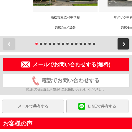
高松市立協和中学校
ザグザグ中
約824m／11分
約909
前
メールでお問い合わせする(無料)
電話でお問い合わせする
現況の確認はお気軽にお問い合わせください。
メールで共有する
LINEで共有する
お客様の声