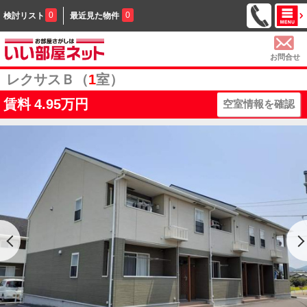
0
0
検討リスト
最近見た物件
お問合せ
レクサスＢ（
1
室）
賃料
4.95万円
空室情報を確認