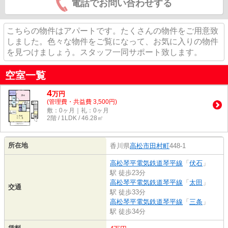
電話でお問い合わせする
こちらの物件はアパートです。たくさんの物件をご用意致
しました。色々な物件をご覧になって、お気に入りの物件
を見つけましょう。スタッフ一同サポート致します。
空室一覧
4
万
円
(管理費・共益費 3,500円)
敷：0ヶ月｜礼：0ヶ月
2階 / 1LDK / 46.28㎡
所在地
香川県
高松市
田村町
448-1
高松琴平電気鉄道琴平線
「
伏石
」
駅 徒歩23分
高松琴平電気鉄道琴平線
「
太田
」
交通
駅 徒歩33分
高松琴平電気鉄道琴平線
「
三条
」
駅 徒歩34分