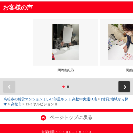
お客様の声
間嶋友紀乃
岡部
前
高松市の賃貸マンション｜いい部屋ネット 高松中央通り店
>
(賃貸)地域から探
す
>
高松市
>
ロイヤルピジョンⅡ
ページトップに戻る
営業時間:１０：００～１８：００