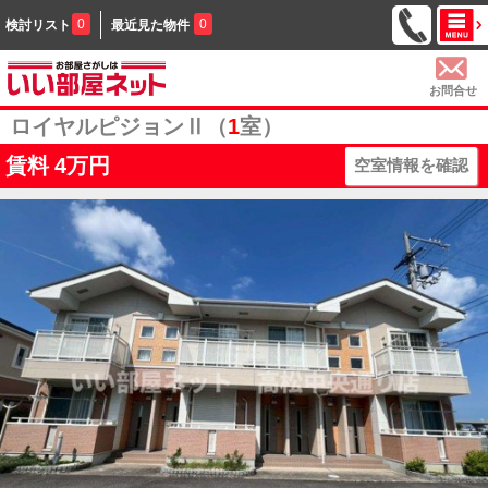
0
0
検討リスト
最近見た物件
お問合せ
ロイヤルピジョンⅡ（
1
室）
賃料
4万円
空室情報を確認