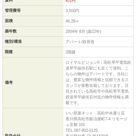
賃料
4万円
管理費等
3,500円
面積
46.28㎡
築年数
2004年 8月 (築22年)
種別/構造
アパート/鉄骨造
階建
2階建
ロイヤルピジョンII：高松琴平電気鉄
道琴平線伏石駅にも近くて便利。こ
ちらの物件はアパートです。当社に
は、豊富な物件情報と信頼できるス
備考
タッフが多数在籍しております。注
目されている高松市や高松琴平電気
鉄道琴平線伏石付近の物件情報も満
載です。
いい部屋ネット 高松中央通り店
香川県高松市鍛冶屋町7-4 リモージ
ュ京都 101
TEL:087-802-5125
取扱会社