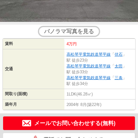
パノラマ写真を見る
賃料
4万円
高松琴平電気鉄道琴平線
「
伏石
」
駅 徒歩23分
高松琴平電気鉄道琴平線
「
太田
」
交通
駅 徒歩33分
高松琴平電気鉄道琴平線
「
三条
」
駅 徒歩34分
間取り(面積)
1LDK(46.28㎡)
築年月
2004年 8月(築22年)
メールでお問い合わせする(無料)