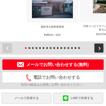
穴吹リハビリテー
高松市立田村保育所
科カ
約1272
約861m／11分
前
メールでお問い合わせする(無料)
電話でお問い合わせする
現況の確認はお気軽にお問い合わせください。
メールで共有する
LINEで共有する