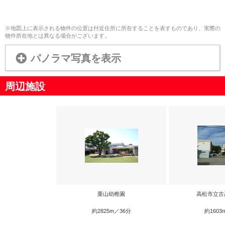
※地図上に表示される物件の位置は付近住所に所在することを表すものであり、実際の
物件所在地とは異なる場合がございます。
パノラマ写真を表示
周辺施設
栗山幼稚園
高松市立古
約2825m／36分
約1603