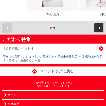
間嶋友紀乃
岡部
前
こだわり特集
【賃貸特集】ペット可
高松市の賃貸マンション｜いい部屋ネット 高松中央通り店
>
(賃貸)地域から探
す
>
高松市
>
屋島タウン木村
ページトップに戻る
営業時間:１０：００～１８：００
定休日:８月１１月～１５日
ホーム
会社概要