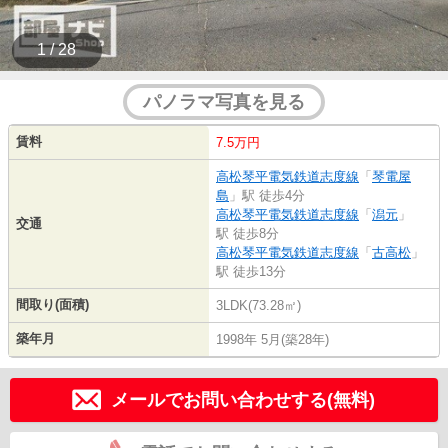
1 / 28
パノラマ写真を見る
賃料
7.5万円
高松琴平電気鉄道志度線
「
琴電屋
島
」駅 徒歩4分
高松琴平電気鉄道志度線
「
潟元
」
交通
駅 徒歩8分
高松琴平電気鉄道志度線
「
古高松
」
駅 徒歩13分
間取り(面積)
3LDK(73.28㎡)
築年月
1998年 5月(築28年)
メールでお問い合わせする(無料)